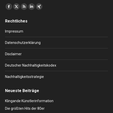
Finden Sie uns auf:
Facebook
X
RSS
Linkedin
XING
page
page
page
page
page
Rechtliches
opens
opens
opens
opens
opens
in
in
in
in
in
Impressum
new
new
new
new
new
window
window
window
window
window
Datenschutzerklärung
Disclaimer
Deutscher Nachhaltigkeitskodex
Nachhaltigkeitsstrategie
Neueste Beiträge
Klingande Künstlerinformation
Die größten Hits der 80er