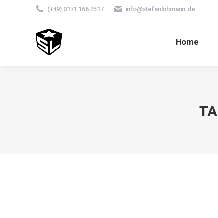
(+49) 0171 166 2517
info@stefanlohmann.de
Home
TA