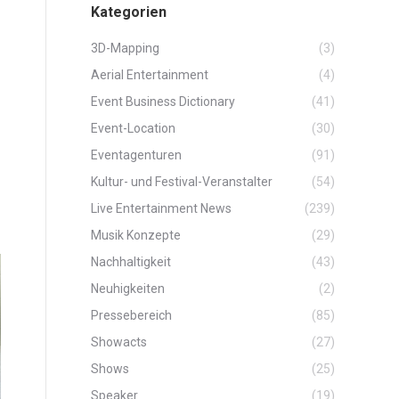
Kategorien
3D-Mapping
(3)
Aerial Entertainment
(4)
Event Business Dictionary
(41)
Event-Location
(30)
Eventagenturen
(91)
Kultur- und Festival-Veranstalter
(54)
Live Entertainment News
(239)
Musik Konzepte
(29)
Nachhaltigkeit
(43)
Neuhigkeiten
(2)
Pressebereich
(85)
Showacts
(27)
Shows
(25)
Speaker
(19)