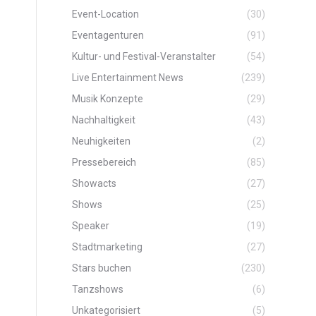
Event-Location
(30)
Eventagenturen
(91)
Kultur- und Festival-Veranstalter
(54)
Live Entertainment News
(239)
Musik Konzepte
(29)
Nachhaltigkeit
(43)
Neuhigkeiten
(2)
Pressebereich
(85)
Showacts
(27)
Shows
(25)
Speaker
(19)
Stadtmarketing
(27)
Stars buchen
(230)
Tanzshows
(6)
Unkategorisiert
(5)