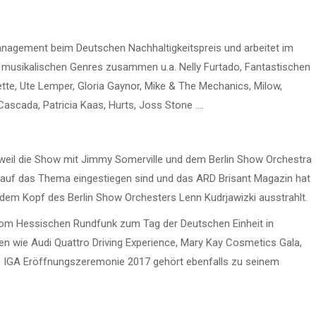
anagement beim Deutschen Nachhaltigkeitspreis und arbeitet im
en musikalischen Genres zusammen u.a. Nelly Furtado, Fantastischen
ette, Ute Lemper, Gloria Gaynor, Mike & The Mechanics, Milow,
Cascada, Patricia Kaas, Hurts, Joss Stone ….
, weil die Show mit Jimmy Somerville und dem Berlin Show Orchestra
 auf das Thema eingestiegen sind und das ARD Brisant Magazin hat
dem Kopf des Berlin Show Orchesters Lenn Kudrjawizki ausstrahlt.
om Hessischen Rundfunk zum Tag der Deutschen Einheit in
 wie Audi Quattro Driving Experience, Mary Kay Cosmetics Gala,
e IGA Eröffnungszeremonie 2017 gehört ebenfalls zu seinem