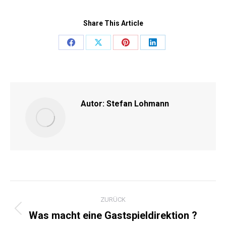
Share This Article
Share
Share
Share
Share
on
on
on
on
Facebook
X
Pinterest
LinkedIn
Autor:
Stefan Lohmann
KOMMENTARNAVIGATI
ZURÜCK
Was macht eine Gastspieldirektion ?
Vorheriger