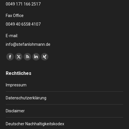
0049 171 166 2517
Fax Office
0049 40 6558 4107
E-mail:
info@stefanlohmann.de
Finden Sie uns auf:
Facebook
X
RSS
Linkedin
XING
page
page
page
page
page
Rechtliches
opens
opens
opens
opens
opens
in
in
in
in
in
Impressum
new
new
new
new
new
window
window
window
window
window
Datenschutzerklärung
Disclaimer
Deutscher Nachhaltigkeitskodex