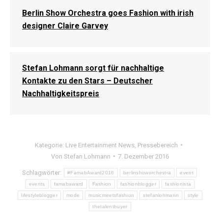
Berlin Show Orchestra goes Fashion with irish
designer Claire Garvey
Stefan Lohmann sorgt für nachhaltige
Kontakte zu den Stars – Deutscher
Nachhaltigkeitspreis
Kategorie:
Live Entertainment News
,
Pressebereich
Von
Stefan Lohmann
7. Dezember 2016
Schlagwörter:
#FamabAward2016
berlinshoworchestra
event
events
famabaward
Fashion
fashionblogger
fashionista
lifestyleblogger
mode
musicmeetsfashion
stefanlohmann
style
thetalentbuyer