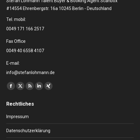
Stefan Lohmann Talent Buyer & Booking Agent Scanbox
#14554 Ehrenbergstr. 16a 10245 Berlin - Deutschland
Tel. mobil:
0049 171 166 2517
Fax Office
0049 40 6558 4107
E-mail:
info@stefanlohmann.de
Finden Sie uns auf:
Facebook
X
RSS
Linkedin
XING
page
page
page
page
page
Rechtliches
opens
opens
opens
opens
opens
in
in
in
in
in
Impressum
new
new
new
new
new
window
window
window
window
window
Datenschutzerklärung