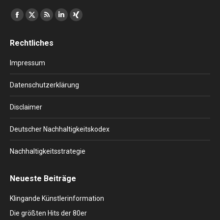
Finden Sie uns auf:
Facebook
X
RSS
Linkedin
XING
page
page
page
page
page
Rechtliches
opens
opens
opens
opens
opens
in
in
in
in
in
Impressum
new
new
new
new
new
window
window
window
window
window
Datenschutzerklärung
Disclaimer
Deutscher Nachhaltigkeitskodex
Nachhaltigkeitsstrategie
Neueste Beiträge
Klingande Künstlerinformation
Die größten Hits der 80er