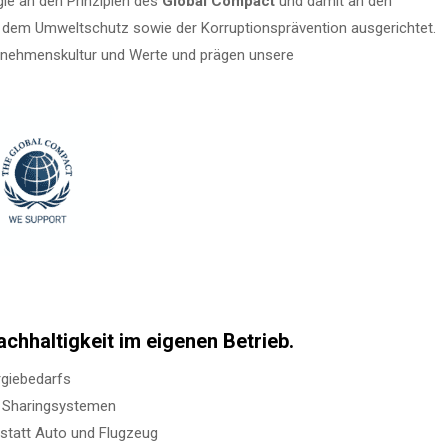
ie an den Prinzipien des
Global Compact
und damit an den
dem Umweltschutz sowie der Korruptionsprävention ausgerichtet.
ernehmenskultu
r
und Werte und prägen unsere
achhaltigkeit
im eigenen Betrieb.
rgiebedarfs
d Sharingsystemen
nstatt Auto und Flugzeug