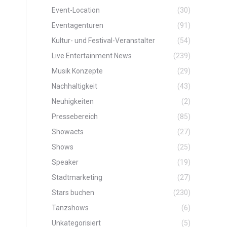
Event-Location
(30)
Eventagenturen
(91)
Kultur- und Festival-Veranstalter
(54)
Live Entertainment News
(239)
Musik Konzepte
(29)
Nachhaltigkeit
(43)
Neuhigkeiten
(2)
Pressebereich
(85)
Showacts
(27)
Shows
(25)
Speaker
(19)
Stadtmarketing
(27)
Stars buchen
(230)
Tanzshows
(6)
Unkategorisiert
(5)