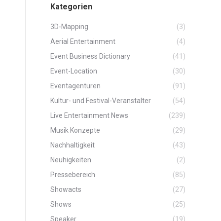
Kategorien
3D-Mapping
(3)
Aerial Entertainment
(4)
Event Business Dictionary
(41)
Event-Location
(30)
Eventagenturen
(91)
Kultur- und Festival-Veranstalter
(54)
Live Entertainment News
(239)
Musik Konzepte
(29)
Nachhaltigkeit
(43)
Neuhigkeiten
(2)
Pressebereich
(85)
Showacts
(27)
Shows
(25)
Speaker
(19)