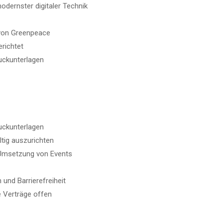
ernster digitaler Technik
von Greenpeace
richtet
uckunterlagen
uckunterlagen
tig auszurichten
 Umsetzung von Events
und Barrierefreiheit
e Verträge offen