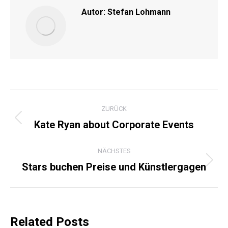
Autor:
Stefan Lohmann
KOMMENTARNAVIGATI
ZURÜCK
Kate Ryan about Corporate Events
Vorheriger
Beitrag:
NÄCHSTES
Stars buchen Preise und Künstlergagen
Nächster
Beitrag:
Related Posts