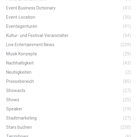
Event Business Dictionary
(41)
Event-Location
(30)
Eventagenturen
(91)
Kultur- und Festival-Veranstalter
(54)
Live Entertainment News
(239)
Musik Konzepte
(29)
Nachhaltigkeit
(43)
Neuhigkeiten
(2)
Pressebereich
(85)
Showacts
(27)
Shows
(25)
Speaker
(19)
Stadtmarketing
(27)
Stars buchen
(230)
Tanzshows
(6)