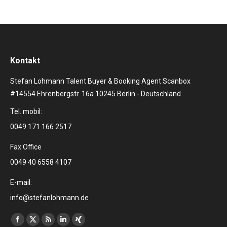
Kontakt
Stefan Lohmann Talent Buyer & Booking Agent Scanbox
#14554 Ehrenbergstr. 16a 10245 Berlin - Deutschland
Tel. mobil:
0049 171 166 2517
Fax Office
0049 40 6558 4107
E-mail:
info@stefanlohmann.de
Finden Sie uns auf:
Facebook
X
RSS
Linkedin
XING