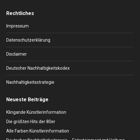
page
page
page
page
page
Rechtliches
opens
opens
opens
opens
opens
in
in
in
in
in
Impressum
new
new
new
new
new
window
window
window
window
window
Datenschutzerklärung
Disclaimer
Deutscher Nachhaltigkeitskodex
Nachhaltigkeitsstrategie
Neueste Beiträge
Klingande Künstlerinformation
Die größten Hits der 80er
Alle Farben Künstlerinformation