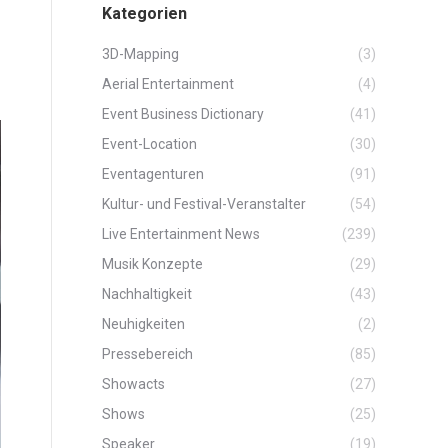
Kategorien
3D-Mapping
(3)
Aerial Entertainment
(4)
Event Business Dictionary
(41)
Event-Location
(30)
Eventagenturen
(91)
Kultur- und Festival-Veranstalter
(54)
Live Entertainment News
(239)
Musik Konzepte
(29)
Nachhaltigkeit
(43)
Neuhigkeiten
(2)
Pressebereich
(85)
Showacts
(27)
Shows
(25)
Speaker
(19)