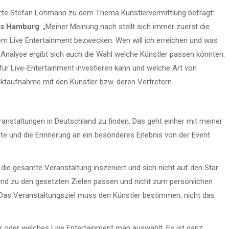
perte Stefan Lohmann zu dem Thema Künstlervermittlung befragt:
us Hamburg
: „Meiner Meinung nach stellt sich immer zuerst die
 dem Live Entertainment bezwecken. Wen will ich erreichen und was
n Analyse ergibt sich auch die Wahl welche Künstler passen könnten.
ür Live-Entertainment investieren kann und welche Art von
ktaufnahme mit den Künstler bzw. deren Vertretern.
ranstaltungen in Deutschland zu finden. Das geht einher mit meiner
te und die Erinnerung an ein besonderes Erlebnis von der Event
die gesamte Veranstaltung inszeniert und sich nicht auf den Star
nd zu den gesetzten Zielen passen und nicht zum persönlichen
Das Veranstaltungsziel muss den Künstler bestimmen, nicht das
er oder welches Live Entertainment man auswählt. Es ist ganz