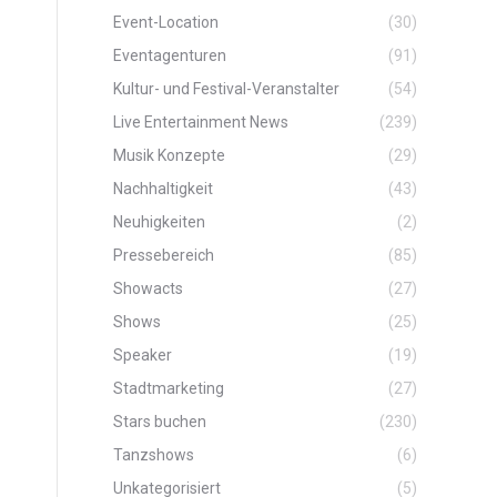
Event-Location
(30)
Eventagenturen
(91)
Kultur- und Festival-Veranstalter
(54)
Live Entertainment News
(239)
Musik Konzepte
(29)
Nachhaltigkeit
(43)
Neuhigkeiten
(2)
Pressebereich
(85)
Showacts
(27)
Shows
(25)
Speaker
(19)
Stadtmarketing
(27)
Stars buchen
(230)
Tanzshows
(6)
Unkategorisiert
(5)