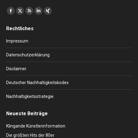
Finden Sie uns auf:
Facebook
X
RSS
Linkedin
XING
page
page
page
page
page
Rechtliches
opens
opens
opens
opens
opens
in
in
in
in
in
Impressum
new
new
new
new
new
window
window
window
window
window
Datenschutzerklärung
Disclaimer
Deutscher Nachhaltigkeitskodex
Nachhaltigkeitsstrategie
Neueste Beiträge
Klingande Künstlerinformation
Die größten Hits der 80er