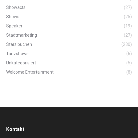
Showacts
(27)
Shows
(25)
Speaker
(19)
Stadtmarketing
(27)
Stars buchen
(230)
Tanzshows
(6)
Unkategorisiert
(5)
Welcome Entertainment
(8)
Kontakt