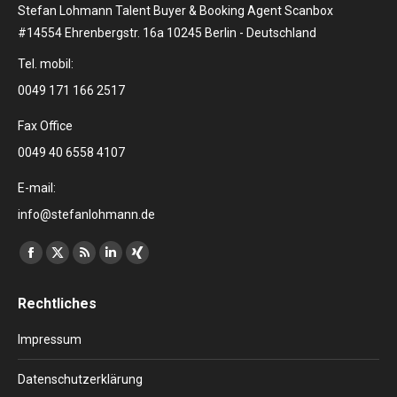
Stefan Lohmann Talent Buyer & Booking Agent Scanbox
#14554 Ehrenbergstr. 16a 10245 Berlin - Deutschland
Tel. mobil:
0049 171 166 2517
Fax Office
0049 40 6558 4107
E-mail:
info@stefanlohmann.de
Finden Sie uns auf:
Facebook
X
RSS
Linkedin
XING
page
page
page
page
page
Rechtliches
opens
opens
opens
opens
opens
in
in
in
in
in
Impressum
new
new
new
new
new
window
window
window
window
window
Datenschutzerklärung