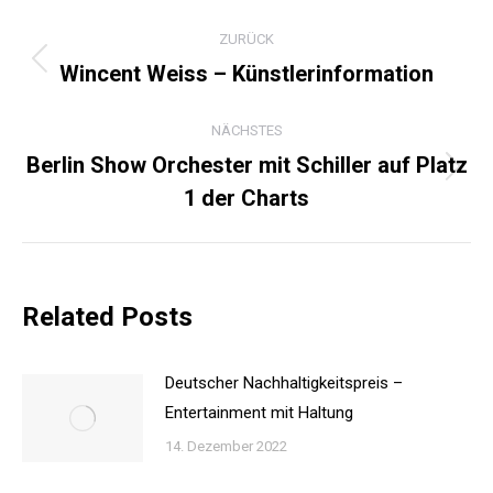
KOMMENTARNAVIGATI
ZURÜCK
Wincent Weiss – Künstlerinformation
Vorheriger
Beitrag:
NÄCHSTES
Berlin Show Orchester mit Schiller auf Platz
Nächster
1 der Charts
Beitrag:
Related Posts
Deutscher Nachhaltigkeitspreis –
Entertainment mit Haltung
14. Dezember 2022