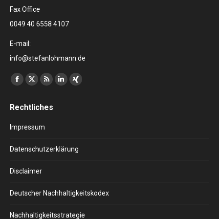
Fax Office
0049 40 6558 4107
E-mail:
info@stefanlohmann.de
Finden Sie uns auf:
Facebook
X
RSS
Linkedin
XING
page
page
page
page
page
Rechtliches
opens
opens
opens
opens
opens
in
in
in
in
in
Impressum
new
new
new
new
new
window
window
window
window
window
Datenschutzerklärung
Disclaimer
Deutscher Nachhaltigkeitskodex
Nachhaltigkeitsstrategie