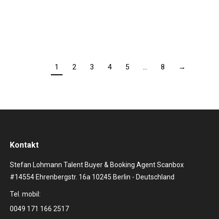
unverwechselbare und imposante Stimme wurde mit
der Liverpooler Band Frankie goes to Hollywood…
1
2
3
4
5
…
8
→
Kontakt
Stefan Lohmann Talent Buyer & Booking Agent Scanbox
#14554 Ehrenbergstr. 16a 10245 Berlin - Deutschland
Tel. mobil:
0049 171 166 2517