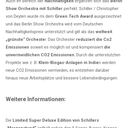
Auch im Bereich der
Nachhaltigkeit
ergänzen sich das
Berlin
Show Orchestra mit Schiller
perfekt. Schiller / Christopher
von Deylen wurde mi dem
Green Tech Award
ausgezeichnet
und das Berlin Show Orchestra wird vom Deutschen
Nachhaltigkeitspreis unterstützt und gilt als das
weltweit
„grünste“ Orcheste
r. Das Orchester
reduziert die Co2
Emissionen
soweit es möglich ist und kompensiert
die
unvermeidlichen CO2 Emissionen
. Durch die unterstützten
Projekte wie z. B.
Klein-Biogas-Anlagen in Indie
n werden
neue CO2 Emissionen vermieden, es entstehen darüber
hinaus neue Arbeitsplätze und bessere Lebensbedingungen.
Weitere Informationen:
Die
Limited Super Deluxe Edition von Schillers