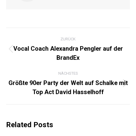
KOMMENTARNAVIGATI
ZURÜCK
Vocal Coach Alexandra Pengler auf der
Vorheriger
BrandEx
Beitrag:
NÄCHSTES
Größte 90er Party der Welt auf Schalke mit
Nächster
Top Act David Hasselhoff
Beitrag:
Related Posts