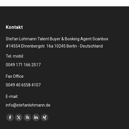
Kontakt
Stefan Lohmann Talent Buyer & Booking Agent Scanbox
#14554 Ehrenbergstr. 16a 10245 Berlin - Deutschland
Tel. mobil:
0049 171 166 2517
Fax Office
0049 40 6558 4107
E-mail:
info@stefanlohmann.de
Finden Sie uns auf:
Facebook
X
RSS
Linkedin
XING
page
page
page
page
page