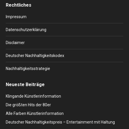
Rechtliches
opens
opens
opens
opens
opens
in
in
in
in
in
Impressum
new
new
new
new
new
window
window
window
window
window
Datenschutzerklärung
Disclaimer
Deutscher Nachhaltigkeitskodex
Nachhaltigkeitsstrategie
Neueste Beiträge
Klingande Künstlerinformation
Die größten Hits der 80er
Alle Farben Künstlerinformation
Deutscher Nachhaltigkeitspreis – Entertainment mit Haltung