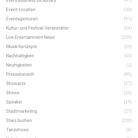
Event Business Dictionary
(41)
Event-Location
(30)
Eventagenturen
(91)
Kultur- und Festival-Veranstalter
(54)
Live Entertainment News
(239)
Musik Konzepte
(29)
Nachhaltigkeit
(43)
Neuhigkeiten
(2)
Pressebereich
(85)
Showacts
(27)
Shows
(25)
Speaker
(19)
Stadtmarketing
(27)
Stars buchen
(230)
Tanzshows
(6)