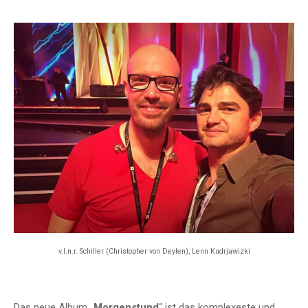
v.l.n.r. Schiller (Christopher von Deylen), Lenn Kudrjawizki
Das neue Album „
Morgenstund
“ ist das komplexeste und