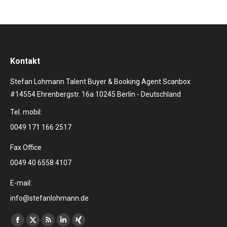
Kontakt
Stefan Lohmann Talent Buyer & Booking Agent Scanbox
#14554 Ehrenbergstr. 16a 10245 Berlin - Deutschland
Tel. mobil:
0049 171 166 2517
Fax Office
0049 40 6558 4107
E-mail:
info@stefanlohmann.de
Finden Sie uns auf:
Facebook
X
RSS
Linkedin
XING