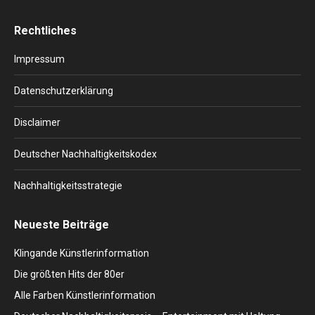
page
page
page
page
page
Rechtliches
opens
opens
opens
opens
opens
in
in
in
in
in
Impressum
new
new
new
new
new
window
window
window
window
window
Datenschutzerklärung
Disclaimer
Deutscher Nachhaltigkeitskodex
Nachhaltigkeitsstrategie
Neueste Beiträge
Klingande Künstlerinformation
Die größten Hits der 80er
Alle Farben Künstlerinformation