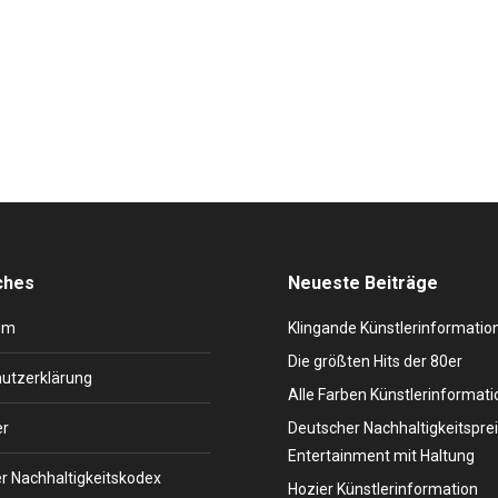
Vocal Coaching Tipps für Redner und SängerInnen Ein Vocal Coach,
auf eine Aufführung oder Rede und bei der Verbesserung ihrer Gesang
ches
Neueste Beiträge
um
Klingande Künstlerinformatio
Die größten Hits der 80er
utzerklärung
Alle Farben Künstlerinformati
er
Deutscher Nachhaltigkeitsprei
Entertainment mit Haltung
r Nachhaltigkeitskodex
Hozier Künstlerinformation