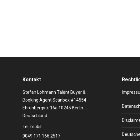
Was macht ein Vocal Coach? Alexandra Pengler gibt 
unterstützt Sänger oder Redner bei der Vorbereitung 
Stimmtraining / Vocal Coaching bei…
Kontakt
Rechtli
Stefan Lohmann Talent Buyer &
Impress
Booking Agent Scanbox #14554
Datensch
Ehrenbergstr. 16a 10245 Berlin -
Deutschland
Disclaim
Tel. mobil:
Deutsche
0049 171 166 2517