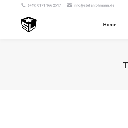
(+49) 0171 166 2517
info@stefanlohmann.de
Home
T