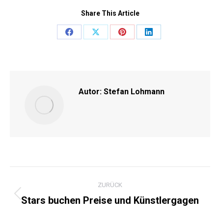
Share This Article
Share
Share
Share
Share
on
on
on
on
Facebook
X
Pinterest
LinkedIn
Autor:
Stefan Lohmann
KOMMENTARNAVIGATI
ZURÜCK
Stars buchen Preise und Künstlergagen
Vorheriger
Beitrag: