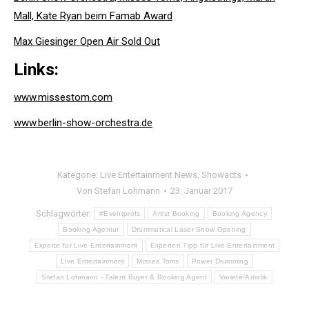
Mall, Kate Ryan beim Famab Award
Max Giesinger Open Air Sold Out
Links:
www.missestom.com
www.berlin-show-orchestra.de
Kategorie:
Live Entertainment News
,
Showacts
Von
Stefan Lohmann
23. Januar 2017
Schlagwörter:
#Eventprofs
Artist Booking
Booking Agency
Booking Agentur
Drummatical Laser Show Opening
Experte für Live Entertainment
Experten Tipp für Live Entertainment
Live Entertainment
Misses Toms
Power Drumming
Stefan Lohmann - Talent Buyer & Booking Agent
Varieté/Artistik