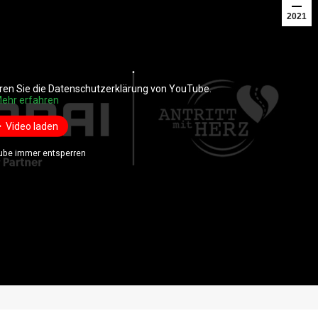
2021
ren Sie die Datenschutzerklärung von YouTube.
ren Sie die Datenschutzerklärung von YouTube.
ehr erfahren
ehr erfahren
Video laden
Video laden
ube immer entsperren
ube immer entsperren