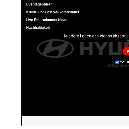
Eventagenturen
Kultur- und Festival-Veranstalter
Live Entertainment News
Nachhaltigkeit
Mit dem Laden des Videos akzeptie
Mit dem Laden des Videos akzeptie
M
M
YouT
YouT