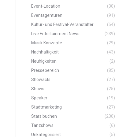
Event-Location
(30)
Eventagenturen
(91)
Kultur- und Festival-Veranstalter
(54)
Live Entertainment News
(239)
Musik Konzepte
(29)
Nachhaltigkeit
(43)
Neuhigkeiten
(2)
Pressebereich
(85)
Showacts
(27)
Shows
(25)
Speaker
(19)
Stadtmarketing
(27)
Stars buchen
(230)
Tanzshows
(6)
Unkategorisiert
(5)