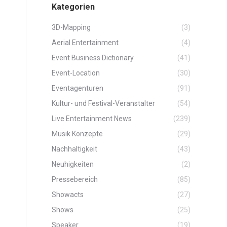
Kategorien
3D-Mapping
(3)
Aerial Entertainment
(4)
Event Business Dictionary
(41)
Event-Location
(30)
Eventagenturen
(91)
Kultur- und Festival-Veranstalter
(54)
Live Entertainment News
(239)
Musik Konzepte
(29)
Nachhaltigkeit
(43)
Neuhigkeiten
(2)
Pressebereich
(85)
Showacts
(27)
Shows
(25)
Speaker
(19)