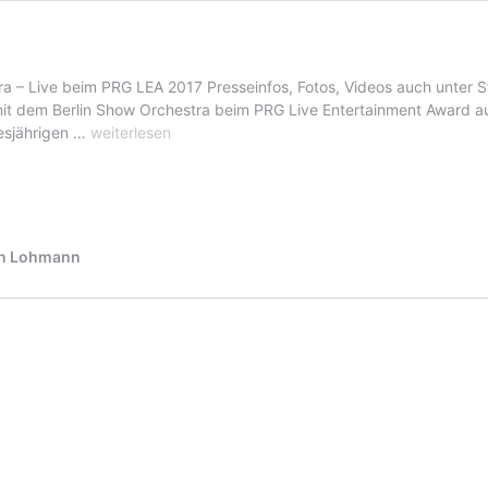
tra – Live beim PRG LEA 2017 Presseinfos, Fotos, Videos auch unter
mit dem Berlin Show Orchestra beim PRG Live Entertainment Award au
Schiller
iesjährigen …
weiterlesen
und
das
Berlin
Show
Orchestra
fan Lohmann