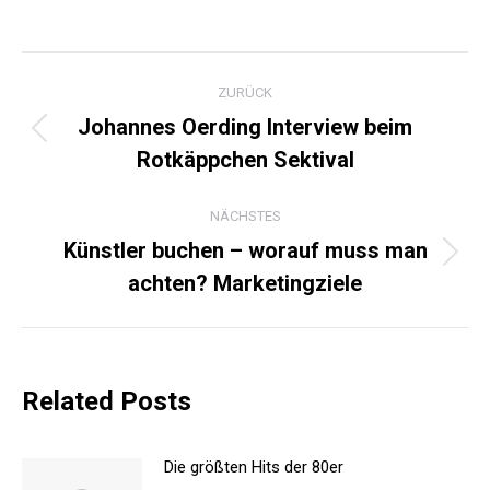
KOMMENTARNAVIGATI
ZURÜCK
Johannes Oerding Interview beim
Vorheriger
Rotkäppchen Sektival
Beitrag:
NÄCHSTES
Künstler buchen – worauf muss man
Nächster
achten? Marketingziele
Beitrag:
Related Posts
Die größten Hits der 80er