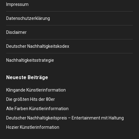
in
in
in
in
in
Impressum
new
new
new
new
new
window
window
window
window
window
Datenschutzerklärung
Disclaimer
Deutscher Nachhaltigkeitskodex
Nachhaltigkeitsstrategie
Neueste Beiträge
Klingande Künstlerinformation
Die größten Hits der 80er
Alle Farben Künstlerinformation
Deutscher Nachhaltigkeitspreis – Entertainment mit Haltung
Hozier Künstlerinformation