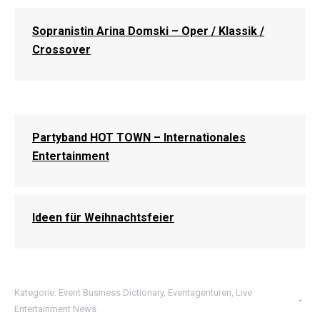
Sopranistin Arina Domski – Oper / Klassik /
Crossover
Partyband HOT TOWN – Internationales
Entertainment
Ideen für Weihnachtsfeier
Kategorie:
Event Business Dictionary
,
Eventagenturen
,
Live
Entertainment News