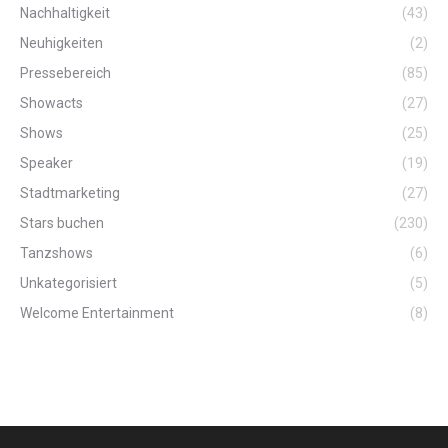
Nachhaltigkeit
(43)
Neuhigkeiten
(2)
Pressebereich
(85)
Showacts
(27)
Shows
(25)
Speaker
(19)
Stadtmarketing
(27)
Stars buchen
(230)
Tanzshows
(6)
Unkategorisiert
(5)
Welcome Entertainment
(8)