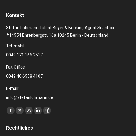
Kontakt
Stefan Lohmann Talent Buyer & Booking Agent Scanbox
#14554 Ehrenbergstr. 16a 10245 Berlin - Deutschland
Tel. mobil:
0049 171 166 2517
Fax Office
0049 40 6558 4107
E-mail:
info@stefanlohmann.de
Finden Sie uns auf:
Facebook
X
RSS
Linkedin
XING
page
page
page
page
page
Rechtliches
opens
opens
opens
opens
opens