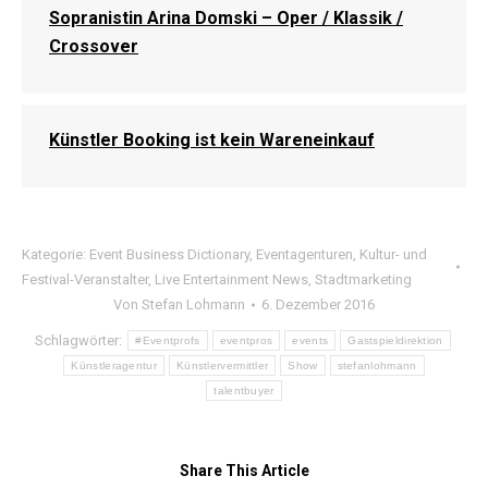
Sopranistin Arina Domski – Oper / Klassik /
Crossover
Künstler Booking ist kein Wareneinkauf
Kategorie:
Event Business Dictionary
,
Eventagenturen
,
Kultur- und
Festival-Veranstalter
,
Live Entertainment News
,
Stadtmarketing
Von
Stefan Lohmann
6. Dezember 2016
Schlagwörter:
#Eventprofs
eventpros
events
Gastspieldirektion
Künstleragentur
Künstlervermittler
Show
stefanlohmann
talentbuyer
Share This Article