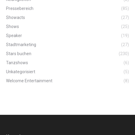
Pressebereich
(85)
Showacts
(27)
Shows
(25)
Speaker
(19)
Stadtmarketing
(27)
Stars buchen
(230)
Tanzshows
(6)
Unkategorisiert
(5)
Welcome Entertainment
(8)