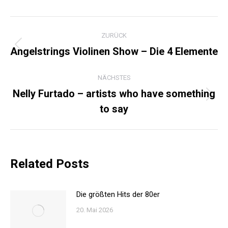
KOMMENTARNAVIGATI
ZURÜCK
Angelstrings Violinen Show – Die 4 Elemente
Vorheriger
Beitrag:
NÄCHSTES
Nelly Furtado – artists who have something
Nächster
to say
Beitrag:
Related Posts
Die größten Hits der 80er
20. Mai 2026