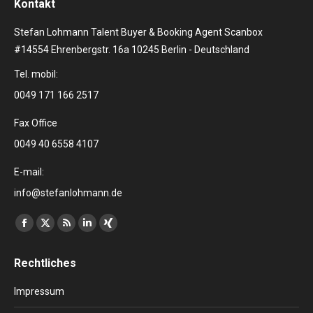
Kontakt
Stefan Lohmann Talent Buyer & Booking Agent Scanbox
#14554 Ehrenbergstr. 16a 10245 Berlin - Deutschland
Tel. mobil:
0049 171 166 2517
Fax Office
0049 40 6558 4107
E-mail:
info@stefanlohmann.de
Finden Sie uns auf:
Facebook
X
RSS
Linkedin
XING
page
page
page
page
page
Rechtliches
opens
opens
opens
opens
opens
in
in
in
in
in
Impressum
new
new
new
new
new