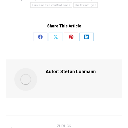
SustainableEventSolutions
thetalentbuyer
Share This Article
Share
Share
Share
Share
on
on
on
on
Facebook
X
Pinterest
LinkedIn
Autor:
Stefan Lohmann
KOMMENTARNAVIGATI
ZURÜCK