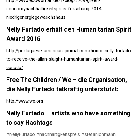
http://www.ecowoman.de/1-blog/3709-green-
economynachhaltigkeitspreis-forschung-2014-
niedrigenergiegewaechshaus
Nelly Furtado erhält den Humanitarian Spirit
Award 2016
http://portuguese-american-journal.com/honor-nelly-furtado-
to-receive-the-allan-slaight-humanitarian-spirit-award-
canada/
Free The Children / We – die Organisation,
die Nelly Furtado tatkräftig unterstützt:
http://www.we.org
Nelly Furtado – artists who have something
to say Hashtags
#NellyFurtado #nachhaltigkeitspreis #stefanlohmann