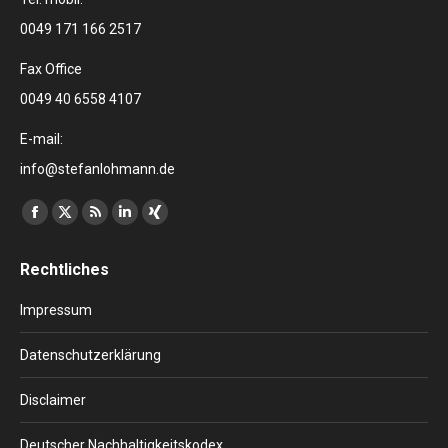
0049 171 166 2517
Fax Office
0049 40 6558 4107
E-mail:
info@stefanlohmann.de
Finden Sie uns auf:
Facebook
X
RSS
Linkedin
XING
page
page
page
page
page
Rechtliches
opens
opens
opens
opens
opens
in
in
in
in
in
Impressum
new
new
new
new
new
window
window
window
window
window
Datenschutzerklärung
Disclaimer
Deutscher Nachhaltigkeitskodex