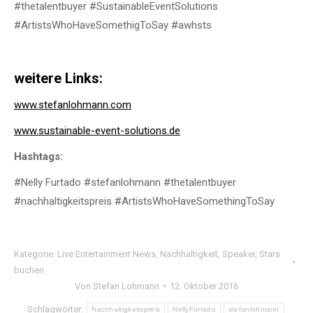
#thetalentbuyer #SustainableEventSolutions
#ArtistsWhoHaveSomethigToSay #awhsts
weitere Links:
www.stefanlohmann.com
www.sustainable-event-solutions.de
Hashtags:
#Nelly Furtado #stefanlohmann #thetalentbuyer
#nachhaltigkeitspreis #ArtistsWhoHaveSomethingToSay
Kategorie:
Live Entertainment News
,
Nachhaltigkeit
,
Speaker
,
Stars
buchen
Von
Stefan Lohmann
12. Oktober 2016
Schlagwörter:
Nachhaltigkeitspreis
NellyFurtado
stefanlohmann