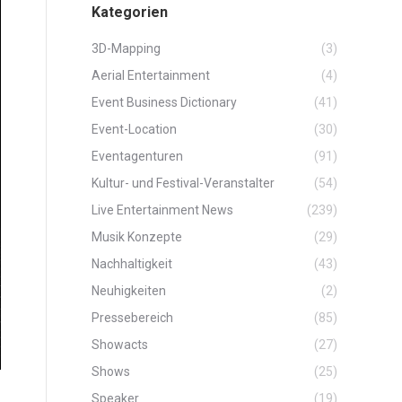
Kategorien
3D-Mapping
(3)
Aerial Entertainment
(4)
Event Business Dictionary
(41)
Event-Location
(30)
Eventagenturen
(91)
Kultur- und Festival-Veranstalter
(54)
Live Entertainment News
(239)
Musik Konzepte
(29)
Nachhaltigkeit
(43)
Neuhigkeiten
(2)
Pressebereich
(85)
Showacts
(27)
Shows
(25)
Speaker
(19)