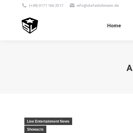
(+49) 0171 166 2517
info@stefanlohmann.de
Home
A
Live Entertainment News
Showacts