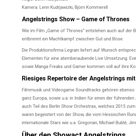
Kamera: Lenn Kudrjawizki, Björn Kommerell
Angelstrings Show – Game of Thrones
Wie im Film „Game of Thrones“ entstehen auch auf der B
entbrennt ein Machtkampf zwischen Gut und Böse.
Die Produktionsfirma Legrain liefert auf Wunsch entspre
Elementen für eine atemberaubende Live Umsetzung. Even
sowie Manga Freaks und Gamer kommen voll auf ihre Ko
Riesiges Repertoire der Angelstrings mit
Filmmusik und Videogame Soundtracks gehören ebenso zum 
ganz Europa, sowie u.a. in Indien für einen der führenden
auch Teil des Berlin Show Orchestras, welches 2015 zum 
waren begeistert von der Show, die vom Hessischen Rundf
internationale Stars wie u.a. Gregorian, Michael Bublé, 
Über den Showact Angelstrings