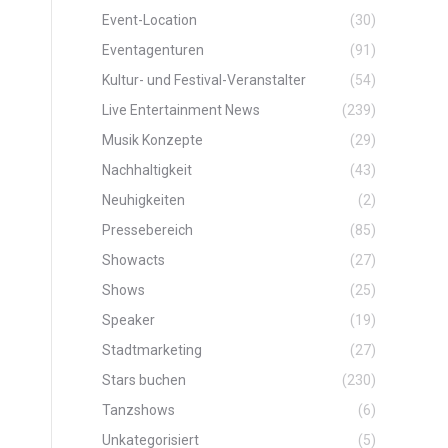
Event-Location
(30)
Eventagenturen
(91)
Kultur- und Festival-Veranstalter
(54)
Live Entertainment News
(239)
Musik Konzepte
(29)
Nachhaltigkeit
(43)
Neuhigkeiten
(2)
Pressebereich
(85)
Showacts
(27)
Shows
(25)
Speaker
(19)
Stadtmarketing
(27)
Stars buchen
(230)
Tanzshows
(6)
Unkategorisiert
(5)