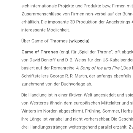
sich internationale Projekte und Produkte bzw. Firmen m
Zusammenschlüsse von Firmen non-verbal auf der Bühne 
erhältlich. Die imposante 3D Produktion der Angelstring
interessante Möglichkeit.
Über Game of Thromes (
wikipedia
)
Game of Thrones
(engl. für „Spiel der Throne“, oft abge
von David Benioff und D. B. Weiss für den US-Kabelsender
basiert auf der Romanreihe
A Song of Ice and Fire
(„Das 
Schriftstellers George R. R. Martin, der anfangs ebenfalls
zunehmend von der Buchvorlage ab.
Die Handlung ist in einer fiktiven Welt angesiedelt und s
von Westeros ähneln dem europäischen Mittelalter und si
Winters im Norden abgeschirmt. Frühling, Sommer, Herbs
ihre Länge ist variabel und nicht vorhersehbar. Die Ges
drei Handlungssträngen weitestgehend parallel erzählt.