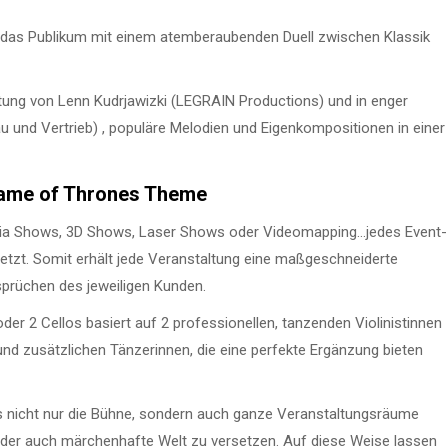
w das Publikum mit einem atemberaubenden Duell zwischen Klassik
eitung von Lenn Kudrjawizki (LEGRAIN Productions) und in enger
nd Vertrieb) , populäre Melodien und Eigenkompositionen in einer
ame of Thrones Theme
ia Shows, 3D Shows, Laser Shows oder Videomapping…jedes Event-
etzt. Somit erhält jede Veranstaltung eine maßgeschneiderte
prüchen des jeweiligen Kunden.
 oder 2 Cellos basiert auf 2 professionellen, tanzenden Violinistinnen
 und zusätzlichen Tänzerinnen, die eine perfekte Ergänzung bieten
gs nicht nur die Bühne, sondern auch ganze Veranstaltungsräume
he oder auch märchenhafte Welt zu versetzen. Auf diese Weise lassen