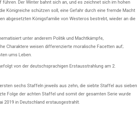
führen. Der Winter bahnt sich an, und es zeichnet sich im hohen
e Königreiche schützen soll, eine Gefahr durch eine fremde Macht
hren abgesetzten Königsfamilie von Westeros bestrebt, wieder an die
hematisiert unter anderem Politik und Machtkämpfe,
iche Charaktere weisen differenzierte moralische Facetten auf;
sten ums Leben.
 gefolgt von der deutschsprachigen Erstausstrahlung am 2.
ersten sechs Staffeln jeweils aus zehn, die siebte Staffel aus sieben
tzte Folge der achten Staffel und somit der gesamten Serie wurde
i 2019 in Deutschland erstausgestrahlt.