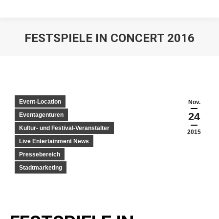
FESTSPIELE IN CONCERT 2016
Event-Location
Nov.
24
Eventagenturen
Kultur- und Festival-Veranstalter
2015
Live Entertainment News
Pressebereich
Stadtmarketing