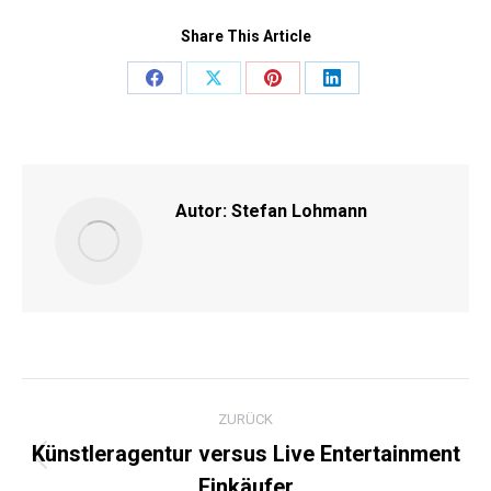
Share This Article
Share
Share
Share
Share
on
on
on
on
Facebook
X
Pinterest
LinkedIn
Autor:
Stefan Lohmann
KOMMENTARNAVIGATI
ZURÜCK
Künstleragentur versus Live Entertainment
Vorheriger
Einkäufer