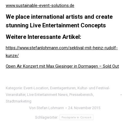
www.sustainable-event-solutions.de
We place international artists and create
stunning Live Entertainment Concepts
Weitere Interessante Artikel:
https://www.stefanlohmann.com/sektival-mit-heinz-rudolf-
kunze/
Open Air Konzert mit Max Giesinger in Dormagen – Sold Out
Kategorie:
Event-Location
,
Eventagenturen
,
Kultur- und Festival-
Veranstalter
,
Live Entertainment News
,
Pressebereich
,
Stadtmarketing
Von
Stefan Lohmann
24. November 2015
Schlagwörter:
Festspiele in Concert