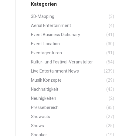
Kategorien
3D-Mapping
(3)
Aerial Entertainment
(4)
Event Business Dictionary
(41)
Event-Location
(30)
Eventagenturen
(91)
Kultur- und Festival-Veranstalter
(54)
Live Entertainment News
(239)
Musik Konzepte
(29)
Nachhaltigkeit
(43)
Neuhigkeiten
(2)
Pressebereich
(85)
Showacts
(27)
Shows
(25)
Speaker
(19)