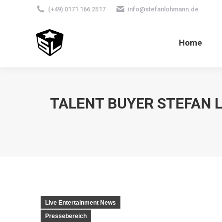
(+49) 0171 166 2517
info@stefanlohmann.de
Home
TALENT BUYER STEFAN 
Live Entertainment News
Pressebereich