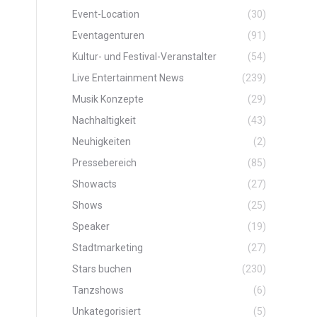
Event-Location
(30)
Eventagenturen
(91)
Kultur- und Festival-Veranstalter
(54)
Live Entertainment News
(239)
Musik Konzepte
(29)
Nachhaltigkeit
(43)
Neuhigkeiten
(2)
Pressebereich
(85)
Showacts
(27)
Shows
(25)
Speaker
(19)
Stadtmarketing
(27)
Stars buchen
(230)
Tanzshows
(6)
Unkategorisiert
(5)