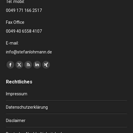
Tel. mobil:
0049 171 166 2517
Fax Office
0049 40 6558 4107
E-mail:
info@stefanlohmann.de
Finden Sie uns auf:
Facebook
X
RSS
Linkedin
XING
page
page
page
page
page
Rechtliches
opens
opens
opens
opens
opens
in
in
in
in
in
Impressum
new
new
new
new
new
window
window
window
window
window
Datenschutzerklärung
Disclaimer