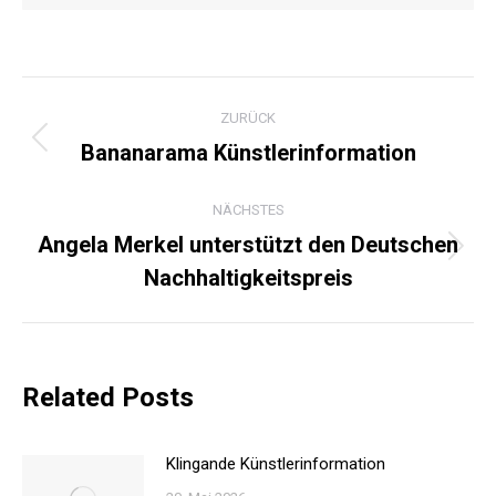
KOMMENTARNAVIGATI
ZURÜCK
Bananarama Künstlerinformation
Vorheriger
Beitrag:
NÄCHSTES
Angela Merkel unterstützt den Deutschen
Nächster
Nachhaltigkeitspreis
Beitrag:
Related Posts
Klingande Künstlerinformation