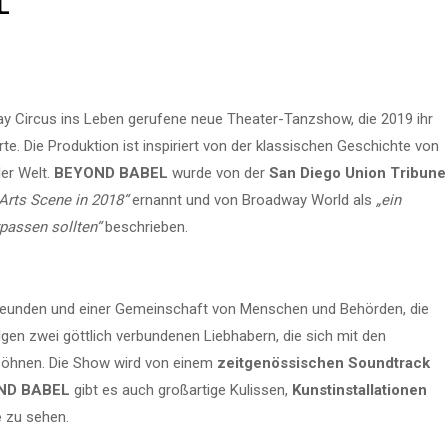
L
y Circus ins Leben gerufene neue Theater-Tanzshow, die 2019 ihr
te. Die Produktion ist inspiriert von der klassischen Geschichte von
ler Welt.
BEYOND BABEL
wurde von der
San Diego Union Tribune
Arts Scene in 2018“
ernannt und von Broadway World als
„ein
rpassen sollten“
beschrieben.
 Freunden und einer Gemeinschaft von Menschen und Behörden, die
gen zwei göttlich verbundenen Liebhabern, die sich mit den
rsöhnen. Die Show wird von einem
zeitgenössischen Soundtrack
ND BABEL
gibt es auch großartige Kulissen,
Kunstinstallationen
e
zu sehen.