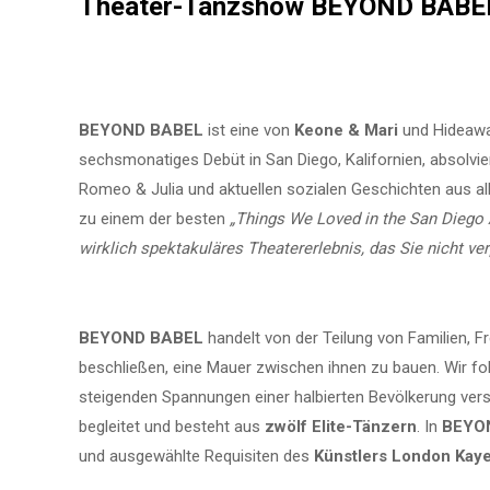
Theater-Tanzshow BEYOND BABE
BEYOND BABEL
ist eine von
Keone & Mari
und Hideawa
sechsmonatiges Debüt in San Diego, Kalifornien, absolvier
Romeo & Julia und aktuellen sozialen Geschichten aus al
zu einem der besten
„Things We Loved in the San Diego 
wirklich spektakuläres Theatererlebnis, das Sie nicht ve
BEYOND BABEL
handelt von der Teilung von Familien,
beschließen, eine Mauer zwischen ihnen zu bauen. Wir fol
steigenden Spannungen einer halbierten Bevölkerung ve
begleitet und besteht aus
zwölf Elite-Tänzern
. In
BEYO
und ausgewählte Requisiten des
Künstlers London Kay