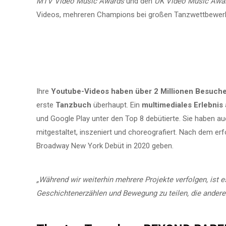
MTV Video Music Awards
und den
UK Video Music Awa
Videos, mehreren Champions bei großen Tanzwettbewer
Ihre
Youtube-Videos haben über 2 Millionen Besuch
erste
Tanzbuch
überhaupt. Ein
multimediales Erlebnis
und Google Play unter den Top 8 debütierte. Sie haben a
mitgestaltet, inszeniert und choreografiert. Nach dem erf
Broadway New York Debüt in 2020 geben.
„Während wir weiterhin mehrere Projekte verfolgen, ist e
Geschichtenerzählen und Bewegung zu teilen, die andere 