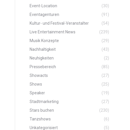
Event-Location
(30)
Eventagenturen
(91)
Kultur- und Festival-Veranstalter
(54)
Live Entertainment News
(239)
Musik Konzepte
(29)
Nachhaltigkeit
(43)
Neuhigkeiten
(2)
Pressebereich
(85)
Showacts
(27)
Shows
(25)
Speaker
(19)
Stadtmarketing
(27)
Stars buchen
(230)
Tanzshows
(6)
Unkategorisiert
(5)