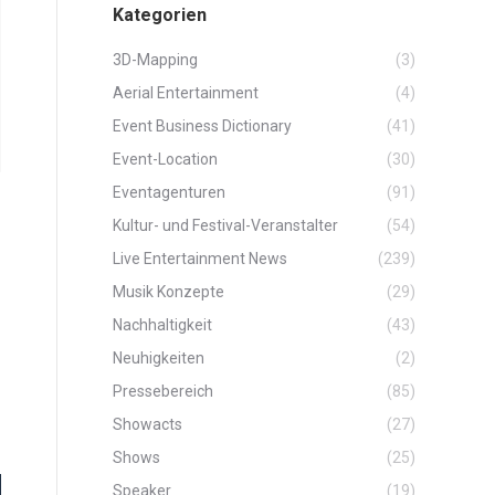
Kategorien
3D-Mapping
(3)
Aerial Entertainment
(4)
Event Business Dictionary
(41)
Event-Location
(30)
Eventagenturen
(91)
Kultur- und Festival-Veranstalter
(54)
Live Entertainment News
(239)
Musik Konzepte
(29)
Nachhaltigkeit
(43)
Neuhigkeiten
(2)
Pressebereich
(85)
Showacts
(27)
Shows
(25)
Speaker
(19)