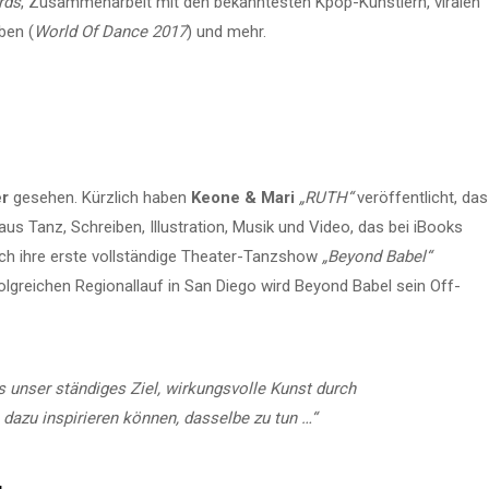
rds
, Zusammenarbeit mit den bekanntesten Kpop-Künstlern, viralen
ben (
World Of Dance 2017
) und mehr.
er
gesehen. Kürzlich haben
Keone & Mari
„RUTH“
veröffentlicht, das
aus Tanz, Schreiben, Illustration, Musik und Video, das bei iBooks
uch ihre erste vollständige Theater-Tanzshow
„Beyond Babel“
olgreichen Regionallauf in San Diego wird Beyond Babel sein Off-
s unser ständiges Ziel, wirkungsvolle Kunst durch
dazu inspirieren können, dasselbe zu tun …“