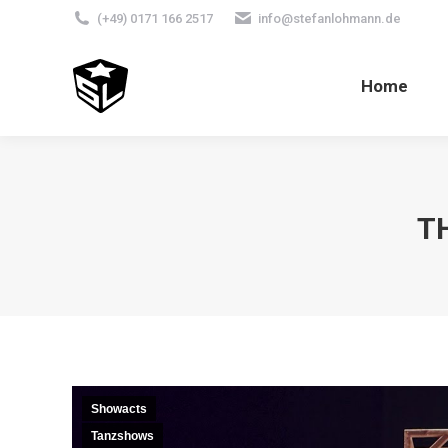
(+49) 0171 166 2517
info@stefanlohmann.de
Home
T
Showacts
Tanzshows