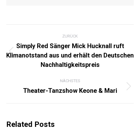
KOMMENTARNAVIGATI
ZURÜCK
Simply Red Sänger Mick Hucknall ruft
Klimanotstand aus und erhält den Deutschen
Vorheriger
Beitrag:
Nachhaltigkeitspreis
NÄCHSTES
Theater-Tanzshow Keone & Mari
Nächster
Beitrag:
Related Posts