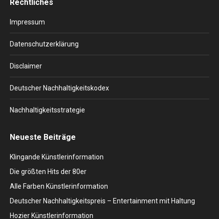
Rechtliches
opens
opens
opens
opens
opens
in
in
in
in
in
Impressum
new
new
new
new
new
window
window
window
window
window
Datenschutzerklärung
Disclaimer
Deutscher Nachhaltigkeitskodex
Nachhaltigkeitsstrategie
Neueste Beiträge
Klingande Künstlerinformation
Die größten Hits der 80er
Alle Farben Künstlerinformation
Deutscher Nachhaltigkeitspreis – Entertainment mit Haltung
Hozier Künstlerinformation