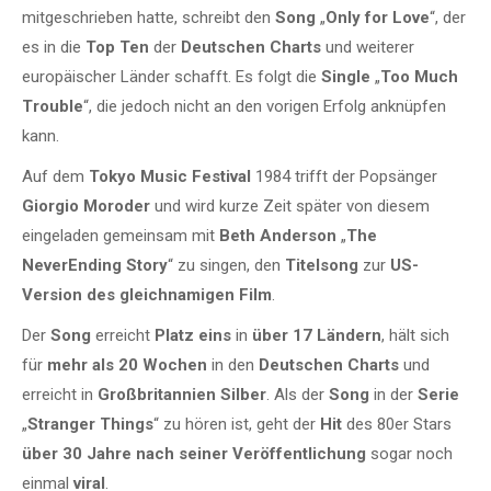
mitgeschrieben hatte, schreibt den
Song
„
Only for Love
“, der
es in die
Top Ten
der
Deutschen Charts
und weiterer
europäischer Länder schafft. Es folgt die
Single
„
Too Much
Trouble
“, die jedoch nicht an den vorigen Erfolg anknüpfen
kann.
Auf dem
Tokyo Music Festival
1984 trifft der Popsänger
Giorgio Moroder
und wird kurze Zeit später von diesem
eingeladen gemeinsam mit
Beth Anderson
„
The
NeverEnding Story
“ zu singen, den
Titelsong
zur
US-
Version des gleichnamigen Film
.
Der
Song
erreicht
Platz eins
in
über 17 Ländern
, hält sich
für
mehr als 20 Wochen
in den
Deutschen Charts
und
erreicht in
Großbritannien Silber
. Als der
Song
in der
Serie
„
Stranger Things
“ zu hören ist, geht der
Hit
des 80er Stars
über 30 Jahre nach seiner Veröffentlichung
sogar noch
einmal
viral
.