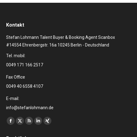
Kontakt
Stefan Lohmann Talent Buyer & Booking Agent Scanbox
#14554 Ehrenbergstr. 16a 10245 Berlin - Deutschland
Tel. mobil:
0049 171 166 2517
Fax Office
0049 40 6558 4107
E-mail:
info@stefanlohmann.de
Finden Sie uns auf:
Facebook
X
RSS
Linkedin
XING
page
page
page
page
page