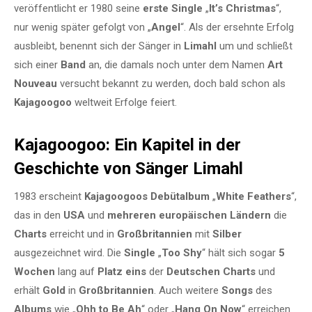
veröffentlicht er 1980 seine
erste Single
„
It’s Christmas
“,
nur wenig später gefolgt von „
Angel
“. Als der ersehnte Erfolg
ausbleibt, benennt sich der Sänger in
Limahl
um und schließt
sich einer
Band
an, die damals noch unter dem Namen
Art
Nouveau
versucht bekannt zu werden, doch bald schon als
Kajagoogoo
weltweit Erfolge feiert.
Kajagoogoo: Ein Kapitel in der
Geschichte von Sänger Limahl
1983 erscheint
Kajagoogoos Debütalbum
„
White Feathers
“,
das in den
USA
und
mehreren europäischen Ländern
die
Charts
erreicht und in
Großbritannien
mit
Silber
ausgezeichnet wird. Die
Single
„
Too Shy
“ hält sich sogar
5
Wochen
lang auf
Platz eins
der
Deutschen Charts
und
erhält
Gold
in
Großbritannien
. Auch weitere
Songs
des
Albums
wie „
Ohh to Be Ah
“ oder „
Hang On Now
“ erreichen