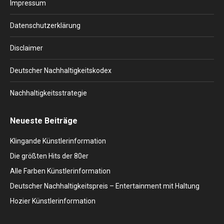
Impressum
new
new
new
new
new
window
window
window
window
window
Datenschutzerklärung
Disclaimer
Deutscher Nachhaltigkeitskodex
Nachhaltigkeitsstrategie
Neueste Beiträge
Klingande Künstlerinformation
Die größten Hits der 80er
Alle Farben Künstlerinformation
Deutscher Nachhaltigkeitspreis – Entertainment mit Haltung
Hozier Künstlerinformation