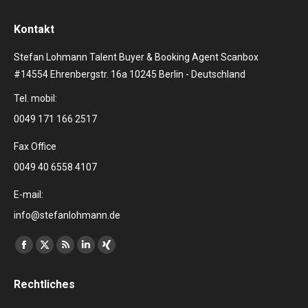
Kontakt
Stefan Lohmann Talent Buyer & Booking Agent Scanbox
#14554 Ehrenbergstr. 16a 10245 Berlin - Deutschland
Tel. mobil:
0049 171 166 2517
Fax Office
0049 40 6558 4107
E-mail:
info@stefanlohmann.de
Finden Sie uns auf:
Facebook
X
RSS
Linkedin
XING
page
page
page
page
page
Rechtliches
opens
opens
opens
opens
opens
in
in
in
in
in