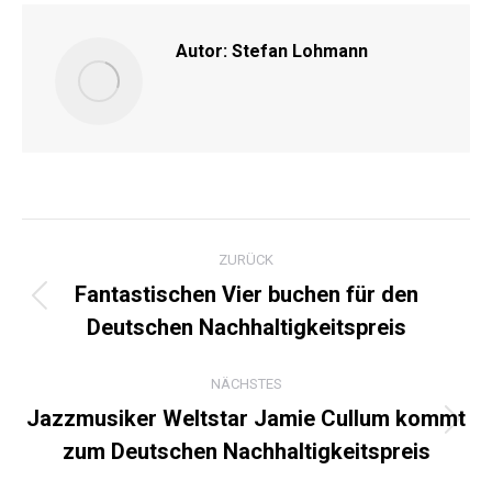
Autor:
Stefan Lohmann
KOMMENTARNAVIGATI
ZURÜCK
Fantastischen Vier buchen für den
Vorheriger
Deutschen Nachhaltigkeitspreis
Beitrag:
NÄCHSTES
Jazzmusiker Weltstar Jamie Cullum kommt
Nächster
zum Deutschen Nachhaltigkeitspreis
Beitrag: