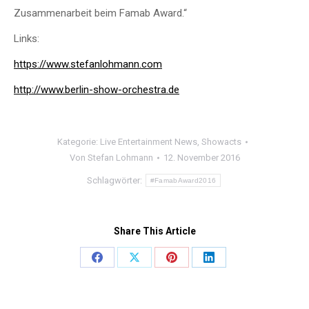
Zusammenarbeit beim Famab Award.“
Links:
https://www.stefanlohmann.com
http://www.berlin-show-orchestra.de
Kategorie:
Live Entertainment News
,
Showacts
Von
Stefan Lohmann
12. November 2016
Schlagwörter:
#FamabAward2016
Share This Article
Share
Share
Share
Share
on
on
on
on
Facebook
X
Pinterest
LinkedIn