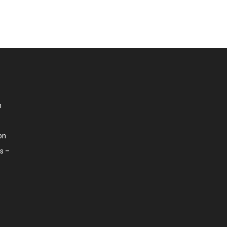
n
on
s –