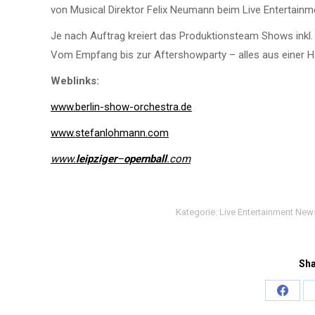
von Musical Direktor Felix Neumann beim Live Entertain
Je nach Auftrag kreiert das Produktionsteam Shows inkl.
Vom Empfang bis zur Aftershowparty – alles aus einer 
Weblinks:
www.berlin-show-orchestra.de
www.stefanlohmann.com
www.
leipziger
–
opernball
.com
Kategorie:
Live Entertainment New
Sha
Share