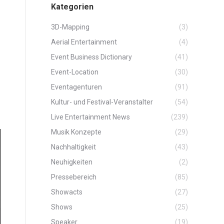
Kategorien
3D-Mapping
(3)
Aerial Entertainment
(4)
Event Business Dictionary
(41)
Event-Location
(30)
Eventagenturen
(91)
Kultur- und Festival-Veranstalter
(54)
Live Entertainment News
(239)
Musik Konzepte
(29)
Nachhaltigkeit
(43)
Neuhigkeiten
(2)
Pressebereich
(85)
Showacts
(27)
Shows
(25)
Speaker
(19)