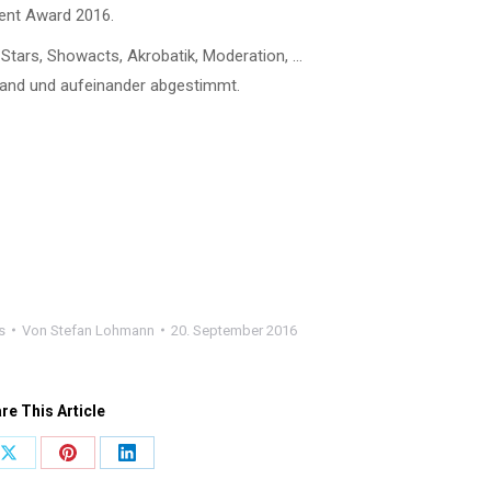
ment Award 2016.
 Stars, Showacts, Akrobatik, Moderation, …
Hand und aufeinander abgestimmt.
s
Von
Stefan Lohmann
20. September 2016
re This Article
Share
Share
Share