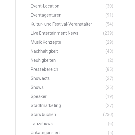
Event-Location
(30)
Eventagenturen
(91)
Kultur- und Festival-Veranstalter
(54)
Live Entertainment News
(239)
Musik Konzepte
(29)
Nachhaltigkeit
(43)
Neuhigkeiten
(2)
Pressebereich
(85)
Showacts
(27)
Shows
(25)
Speaker
(19)
Stadtmarketing
(27)
Stars buchen
(230)
Tanzshows
(6)
Unkategorisiert
(5)