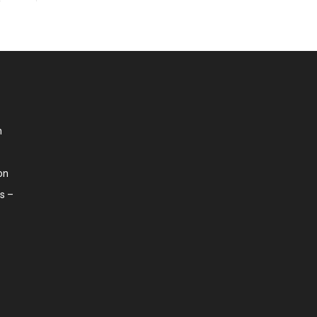
n
on
s –