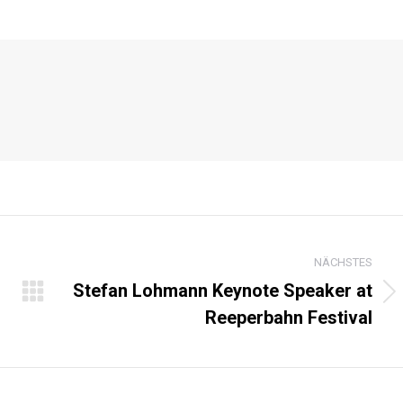
on
on
on
ook
X
Pinterest
LinkedIn
TION
NÄCHSTES
Stefan Lohmann Keynote Speaker at
Nächster
Reeperbahn Festival
Beitrag: