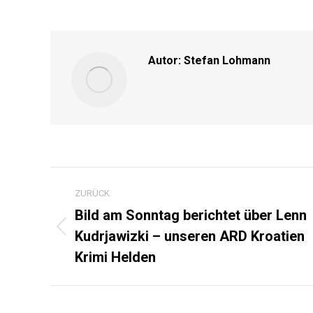
on
Faceb
Autor:
Stefan Lohmann
KOMMENTARNAVIGA
ZURÜCK
Bild am Sonntag berichtet über Lenn
Kudrjawizki – unseren ARD Kroatien
Vorheriger
Beitrag:
Krimi Helden