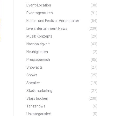
Event-Location
(30)
Eventagenturen
(91)
Kultur- und Festival-Veranstalter
(54)
Live Entertainment News
(239)
Musik Konzepte
(29)
Nachhaltigkeit
(43)
Neuhigkeiten
(2)
Pressebereich
(85)
Showacts
(27)
Shows
(25)
Speaker
(19)
Stadtmarketing
(27)
Stars buchen
(230)
Tanzshows
(6)
Unkategorisiert
(5)