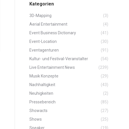
Kategorien
3D-Mapping
(3)
Aerial Entertainment
(4)
Event Business Dictionary
(41)
Event-Location
(30)
Eventagenturen
(91)
Kultur- und Festival-Veranstalter
(54)
Live Entertainment News
(239)
Musik Konzepte
(29)
Nachhaltigkeit
(43)
Neuhigkeiten
(2)
Pressebereich
(85)
Showacts
(27)
Shows
(25)
Speaker
(19)