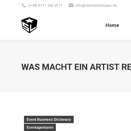
(+49) 0171 166 2517
info@stefanlohmann.de
Home
WAS MACHT EIN ARTIST R
Event Business Dictionary
Eventagenturen