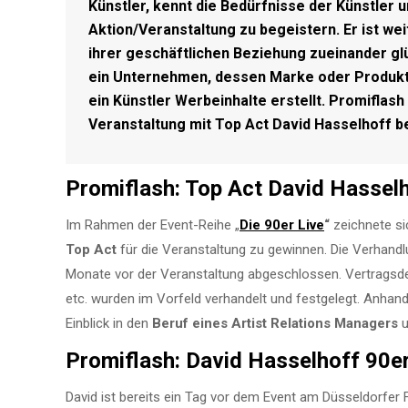
Künstler, kennt die Bedürfnisse der Künstler u
Aktion/Veranstaltung zu begeistern. Er ist we
ihrer geschäftlichen Beziehung zueinander glüc
ein Unternehmen, dessen Marke oder Produkt e
ein Künstler Werbeinhalte erstellt.
Promiflash 
Veranstaltung mit Top Act David Hasselhoff be
Promiflash: Top Act David Hasselh
Im Rahmen der Event-Reihe „
Die 90er Live
“
zeichnete s
Top Act
für die Veranstaltung zu gewinnen. Die Verhan
Monate vor der Veranstaltung abgeschlossen. Vertragsdetai
etc. wurden im Vorfeld verhandelt und festgelegt. Anhan
Einblick in den
Beruf eines Artist Relations Managers
u
Promiflash: David Hasselhoff 90e
David ist bereits ein Tag vor dem Event am Düsseldorfe