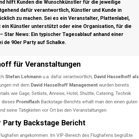
nd hilft Kunden die Wunschkünstler für die jeweilige
itgehend dafür verantwortlich, Künstler und Kunde in
klich zu machen. Sei es ein Veranstalter, Plattenlabel,
in Künstler unterstützt oder eine Organisation, für die
– Star News: Ein typischer Tagesablauf anhand einer
i de 90er Party auf Schalke.
off für Veranstaltungen
ich
Stefan Lohmann
u.a. dafür verantwortlich,
David Hasselhoff als
dlungen mit dem
David Hasselhoff Management
wurden bereits
ls wie Gage, Setliste, Anreise, Hotel, Shuttle, Catering, Technik
d dieses
Promiflash
Backstage-Berichts erhält man den einen guten
nd seine Tätigkeiten vor Ort bei den Veranstaltungen.
r Party Backstage Bericht
r Flughafen angekommen. Im VIP-Bereich des Flughafens begrüßte