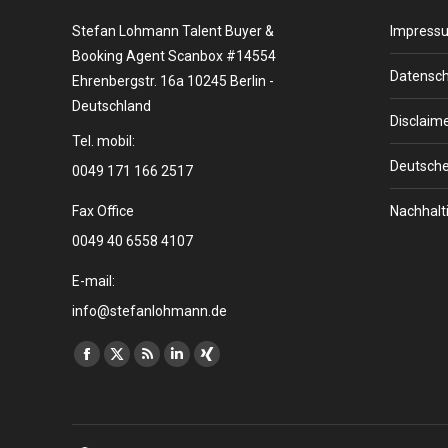
Stefan Lohmann Talent Buyer &
Impress
Booking Agent Scanbox #14554
Datensch
Ehrenbergstr. 16a 10245 Berlin -
Deutschland
Disclaim
Tel. mobil:
Deutsche
0049 171 166 2517
Fax Office
Nachhalti
0049 40 6558 4107
E-mail:
info@stefanlohmann.de
Finden Sie uns auf:
Facebook
X
RSS
Linkedin
XING
page
page
page
page
page
opens
opens
opens
opens
opens
in
in
in
in
in