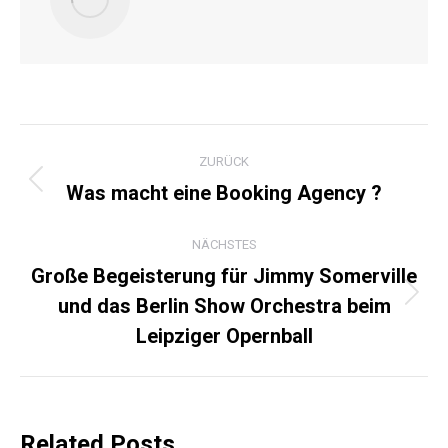
KOMMENTARNAVIGATI
ZURÜCK
Was macht eine Booking Agency ?
Vorheriger
Beitrag:
NÄCHSTES
Große Begeisterung für Jimmy Somerville
und das Berlin Show Orchestra beim
Nächster
Beitrag:
Leipziger Opernball
Related Posts