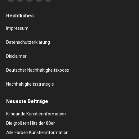
Facebook
X
RSS
Linkedin
XING
page
page
page
page
page
Rechtliches
opens
opens
opens
opens
opens
in
in
in
in
in
Impressum
new
new
new
new
new
window
window
window
window
window
Datenschutzerklärung
Disclaimer
Deutscher Nachhaltigkeitskodex
Nachhaltigkeitsstrategie
Neueste Beiträge
Klingande Künstlerinformation
Die größten Hits der 80er
Alle Farben Künstlerinformation