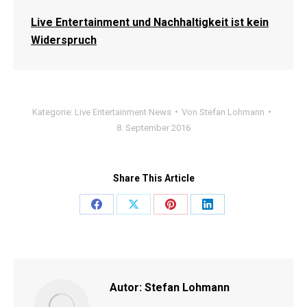
Live Entertainment und Nachhaltigkeit ist kein
Widerspruch
Kategorie:
Live Entertainment News
Von
Stefan Lohmann
8. September 2016
Share This Article
Share
Share
Share
Share
on
on
on
on
Facebook
X
Pinterest
LinkedIn
Autor:
Stefan Lohmann