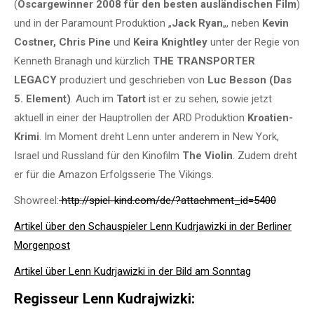
(
Oscargewinner 2008 für den besten ausländischen Film
)
und in der Paramount Produktion „
Jack Ryan
„, neben
Kevin
Costner, Chris Pine
und
Keira Knightley
unter der Regie von
Kenneth Branagh und kürzlich
THE TRANSPORTER
LEGACY
produziert und geschrieben von
Luc Besson (Das
5. Element)
. Auch im
Tatort
ist er zu sehen, sowie jetzt
aktuell in einer der Hauptrollen der ARD Produktion
Kroatien-
Krimi
. Im Moment dreht Lenn unter anderem in New York,
Israel und Russland für den Kinofilm
The Violin
. Zudem dreht
er für die Amazon Erfolgsserie The Vikings.
Showreel:
http://spiel-kind.com/de/?attachment_id=5400
Artikel über den Schauspieler Lenn Kudrjawizki in der Berliner
Morgenpost
Artikel über Lenn Kudrjawizki in der Bild am Sonntag
Regisseur Lenn Kudrajwizki: