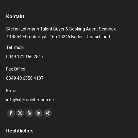
Kontakt
Stefan Lohmann Talent Buyer & Booking Agent Scanbox
#14554 Ehrenbergstr. 16a 10245 Berlin - Deutschland
Tel. mobil:
0049 171 166 2517
Fax Office
0049 40 6558 4107
E-mail:
info@stefanlohmann.de
Finden Sie uns auf:
Facebook
X
RSS
Linkedin
XING
page
page
page
page
page
Rechtliches
opens
opens
opens
opens
opens