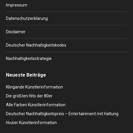
in
in
in
in
in
Impressum
new
new
new
new
new
window
window
window
window
window
Datenschutzerklärung
Disclaimer
Deutscher Nachhaltigkeitskodex
Nachhaltigkeitsstrategie
Neueste Beiträge
Klingande Künstlerinformation
Die größten Hits der 80er
Alle Farben Künstlerinformation
Deutscher Nachhaltigkeitspreis – Entertainment mit Haltung
Hozier Künstlerinformation