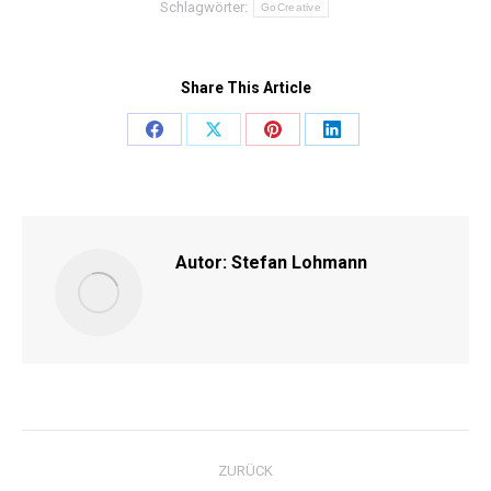
Schlagwörter:
GoCreative
Share This Article
Share
Share
Share
Share
on
on
on
on
Facebook
X
Pinterest
LinkedIn
Autor:
Stefan Lohmann
KOMMENTARNAVIGATI
ZURÜCK