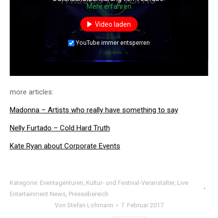
Mehr erfahren
Video laden
YouTube immer entsperren
more articles:
Madonna – Artists who really have something to say
Nelly Furtado – Cold Hard Truth
Kate Ryan about Corporate Events
Kategorie:
Eventagenturen
,
Kultur- und Festival-Veranstalter
,
Live
Entertainment News
,
Pressebereich
Von
Stefan Lohmann
7. Februar 2017