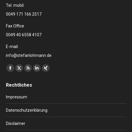
Tel. mobil:
0049 171 166 2517
Fax Office
0049 40 6558 4107
E-mail:
info@stefanlohmann.de
Finden Sie uns auf:
Facebook
X
RSS
Linkedin
XING
page
page
page
page
page
Rechtliches
opens
opens
opens
opens
opens
in
in
in
in
in
Impressum
new
new
new
new
new
window
window
window
window
window
Datenschutzerklärung
Disclaimer