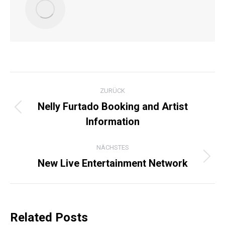
KOMMENTARNAVIGATI
ZURÜCK
Nelly Furtado Booking and Artist
Vorheriger
Information
Beitrag:
NÄCHSTES
New Live Entertainment Network
Nächster
Beitrag:
Related Posts