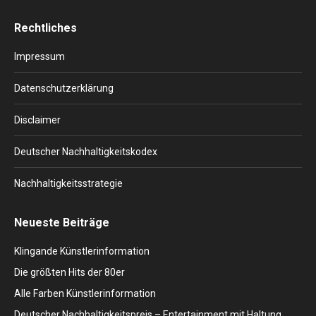
page
page
page
page
page
Rechtliches
opens
opens
opens
opens
opens
in
in
in
in
in
Impressum
new
new
new
new
new
window
window
window
window
window
Datenschutzerklärung
Disclaimer
Deutscher Nachhaltigkeitskodex
Nachhaltigkeitsstrategie
Neueste Beiträge
Klingande Künstlerinformation
Die größten Hits der 80er
Alle Farben Künstlerinformation
Deutscher Nachhaltigkeitspreis – Entertainment mit Haltung