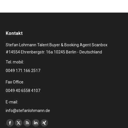
Kontakt
Stefan Lohmann Talent Buyer & Booking Agent Scanbox
#14554 Ehrenbergstr. 16a 10245 Berlin - Deutschland
Tel. mobil:
0049 171 166 2517
Fax Office
0049 40 6558 4107
E-mail:
info@stefanlohmann.de
Finden Sie uns auf:
Facebook
X
RSS
Linkedin
XING