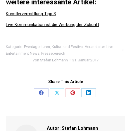
weitere interessante Artikel:
Künstlervermittlung Tipp 3
Live Kommunikation ist die Werbung der Zukunft
Kategorie:
Eventagenturen
,
Kultur- und Festival-Veranstalter
,
Live
Entertainment News
,
Pressebereich
Von
Stefan Lohmann
31. Januar 2017
Share This Article
Share
Share
Share
Share
on
on
on
on
Facebook
X
Pinterest
LinkedIn
Autor:
Stefan Lohmann