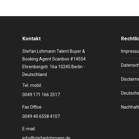
Kontakt
Rechtli
Stefan Lohmann Talent Buyer &
Impress
Booking Agent Scanbox #14554
Datensch
Ehrenbergstr. 16a 10245 Berlin -
Deutschland
Disclaim
Tel. mobil:
Deutsche
0049 171 166 2517
Fax Office
Nachhalti
0049 40 6558 4107
E-mail:
info@stefanlohmann.de