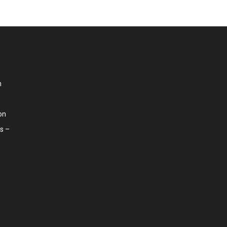
n
on
s –