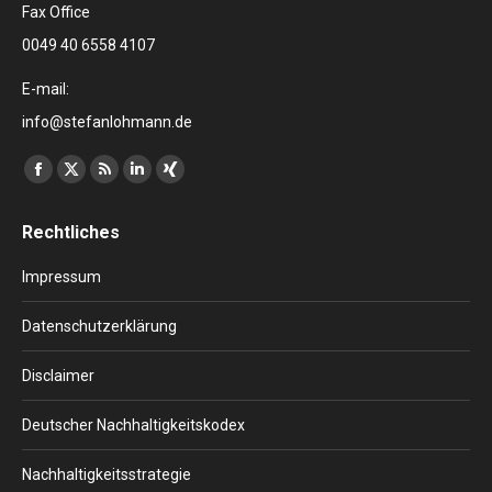
Fax Office
0049 40 6558 4107
E-mail:
info@stefanlohmann.de
Finden Sie uns auf:
Facebook
X
RSS
Linkedin
XING
page
page
page
page
page
Rechtliches
opens
opens
opens
opens
opens
in
in
in
in
in
Impressum
new
new
new
new
new
window
window
window
window
window
Datenschutzerklärung
Disclaimer
Deutscher Nachhaltigkeitskodex
Nachhaltigkeitsstrategie