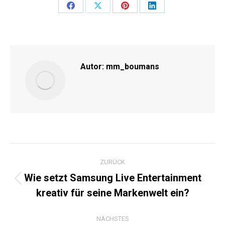
Share
Share
Share
Share
on
on
on
on
Facebook
X
Pinterest
LinkedIn
Autor:
mm_boumans
KOMMENTARNAVIGATI
ZURÜCK
Wie setzt Samsung Live Entertainment
Vorheriger
kreativ für seine Markenwelt ein?
Beitrag:
NÄCHSTES