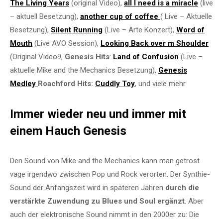
The Living Years
(original Video),
all I need is a miracle
(live
– aktuell Besetzung),
another cup of coffee
( Live – Aktuelle
Besetzung),
Silent Running
(Live – Arte Konzert),
Word of
Mouth
(Live AVO Session),
Looking Back over m Shoulder
(Original Video9,
Genesis Hits
:
Land of Confusion
(Live –
aktuelle Mike and the Mechanics Besetzung),
Genesis
Medley
Roachford Hits:
Cuddly Toy
, und viele mehr
Immer wieder neu und immer mit
einem Hauch Genesis
Den Sound von Mike and the Mechanics kann man getrost
vage irgendwo zwischen Pop und Rock verorten. Der Synthie-
Sound der Anfangszeit wird in späteren Jahren
durch die
verstärkte Zuwendung zu Blues und Soul ergänzt
. Aber
auch der elektronische Sound nimmt in den 2000er zu: Die