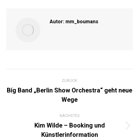
Facebook
X
Pinterest
LinkedIn
Autor:
mm_boumans
KOMMENTARNAVIGATI
ZURÜCK
Big Band „Berlin Show Orchestra“ geht neue
Vorheriger
Wege
Beitrag:
NÄCHSTES
Kim Wilde – Booking und
Nächster
Künstlerinformation
Beitrag: