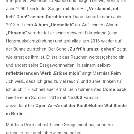
Interpreten, wie Roberto Blanco und Jürgen Drews, Songs. Im
Jahr 1990 feierte der Sänger mit dem Hit
„Verdammt, ich
lieb´ Dich!“ seinen Durchbruch
. Daran knüpfte er im Jahr
2013 mit dem
Album „Unendlich“
an. Auf seinem Album
„Phoenix“
verarbeitet er seine schwere Erkrankung (eine
Herzmuskelentzündung) und gibt alles, um 2016 wieder auf
der Bühne zu stehen. Der Song
„Zu früh um zu gehen“
zeigt,
wie ernst es ihm ist. Er stellt das Rauchen weitestgehend ein
und ändert seine Essgewohnheiten. In seinem
selbst-
reflektierenden Werk „Erlöse mich“
singt Matthias Reim
„Ich weiß, dass ich grad zu viel rauch‘, und zu viel trinken tu‘
ich auch…“ – schnell aber ernst. Sein fulminantes
Come back
feierte er im Sommer 2016 mit
15.000 Fans
im
ausverkauften
Open Air-Areal der Kindl-Bühne Wuhlheide
in Berlin.
Matthias Reim schreibt seine Songs nicht nur, sondern
arrangiert sie auch überwiegend selbst.