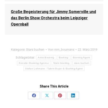
Große Begeisterung für Jimmy Somerville und
das Berlin Show Orchestra beim Leipziger
Opernball
Kategorie:
Stars buchen
Von
mm_boumans
22. März 2019
Schlagwörter:
Artist Booking
Booking
Booking Agent
Künstler Booking Agentur
Stars booking
stars buchen
Stefan Lohmann - Talent Buyer & Booking Agent
Share This Article
Share
Share
Share
Share
on
on
on
on