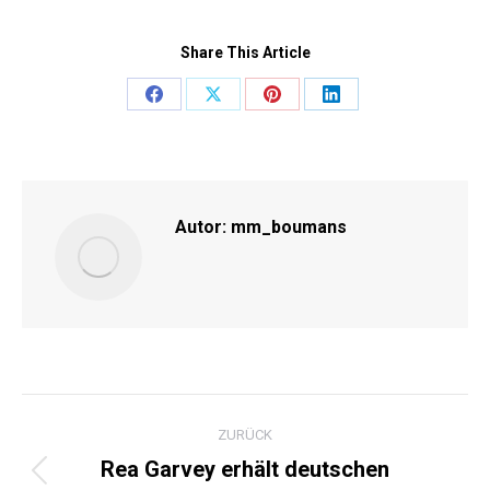
Share This Article
Share
Share
Share
Share
on
on
on
on
Facebook
X
Pinterest
LinkedIn
Autor:
mm_boumans
KOMMENTARNAVIGATI
ZURÜCK
Rea Garvey erhält deutschen
Vorheriger