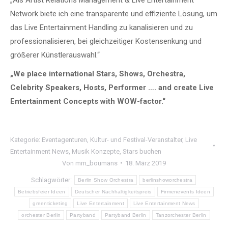
Network biete ich eine transparente und effiziente Lösung, um
das Live Entertainment Handling zu kanalisieren und zu
professionalisieren, bei gleichzeitiger Kostensenkung und
größerer Künstlerauswahl.“
„We place international Stars, Shows, Orchestra,
Celebrity Speakers, Hosts, Performer …. and create Live
Entertainment Concepts with WOW-factor.“
Kategorie:
Eventagenturen
,
Kultur- und Festival-Veranstalter
,
Live
Entertainment News
,
Musik Konzepte
,
Stars buchen
Von
mm_boumans
18. März 2019
Schlagwörter:
Berlin Show Orchestra
berlinshoworchestra
Betriebsfeier Ideen
Deutscher Nachhaltigkeitspreis
Firmenevents Ideen
greenticketing
Live Entertainment
Live Entertainment News
orchester Berlin
Partyband
Partyband Berlin
Tanzorchester Berlin