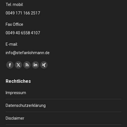
Tel. mobil:
0049 171 166 2517
Fax Office
0049 40 6558 4107
E-mail:
info@stefanlohmann.de
Finden Sie uns auf:
Facebook
X
RSS
Linkedin
XING
page
page
page
page
page
Rechtliches
opens
opens
opens
opens
opens
in
in
in
in
in
Impressum
new
new
new
new
new
window
window
window
window
window
Datenschutzerklärung
Disclaimer