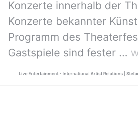
Konzerte innerhalb der Th
Konzerte bekannter Künst
Programm des Theaterfest
Tal
Gastspiele sind fester …
w
Buy
Ste
Lo
Live Entertainment - International Artist Relations | Ste
übe
das
Boo
für
Deu
grö
Fre