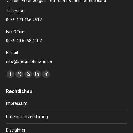
#14554 Ehrenbergstr. 16a 10245 Berlin - Deutschland
Tel. mobil:
0049 171 166 2517
Fax Office
0049 40 6558 4107
E-mail:
info@stefanlohmann.de
Finden Sie uns auf:
Facebook
X
RSS
Linkedin
XING
page
page
page
page
page
Rechtliches
opens
opens
opens
opens
opens
in
in
in
in
in
Impressum
new
new
new
new
new
window
window
window
window
window
Datenschutzerklärung
Disclaimer