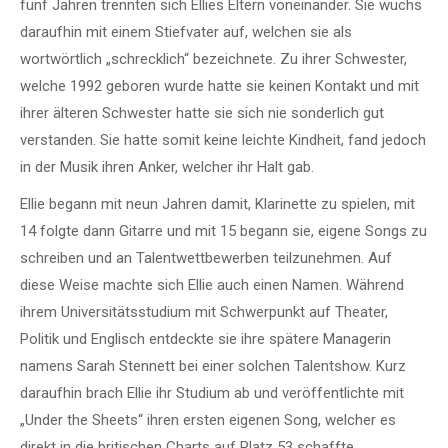
fünf Jahren trennten sich Ellies Eltern voneinander. Sie wuchs
daraufhin mit einem Stiefvater auf, welchen sie als
wortwörtlich „schrecklich“ bezeichnete. Zu ihrer Schwester,
welche 1992 geboren wurde hatte sie keinen Kontakt und mit
ihrer älteren Schwester hatte sie sich nie sonderlich gut
verstanden. Sie hatte somit keine leichte Kindheit, fand jedoch
in der Musik ihren Anker, welcher ihr Halt gab.
Ellie begann mit neun Jahren damit, Klarinette zu spielen, mit
14 folgte dann Gitarre und mit 15 begann sie, eigene Songs zu
schreiben und an Talentwettbewerben teilzunehmen. Auf
diese Weise machte sich Ellie auch einen Namen. Während
ihrem Universitätsstudium mit Schwerpunkt auf Theater,
Politik und Englisch entdeckte sie ihre spätere Managerin
namens Sarah Stennett bei einer solchen Talentshow. Kurz
daraufhin brach Ellie ihr Studium ab und veröffentlichte mit
„Under the Sheets“ ihren ersten eigenen Song, welcher es
direkt in die britischen Charts auf Platz 53 schaffte.