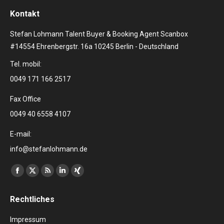
Kontakt
Stefan Lohmann Talent Buyer & Booking Agent Scanbox
#14554 Ehrenbergstr. 16a 10245 Berlin - Deutschland
Tel. mobil:
0049 171 166 2517
Fax Office
0049 40 6558 4107
E-mail:
info@stefanlohmann.de
Finden Sie uns auf:
Facebook
X
RSS
Linkedin
XING
page
page
page
page
page
Rechtliches
opens
opens
opens
opens
opens
in
in
in
in
in
Impressum