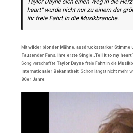
Taylor Dayne sich einen Weg in die Herze
heart“ wurde nicht nur zu einem der grö
ihr freie Fahrt in die Musikbranche.
Mit
wilder blonder Mähne
,
ausdrucksstarker Stimme
u
Tausender Fans
.
Ihre erste Single
„
Tell it to my heart
Song verschaffte
Taylor Dayne
freie Fahrt in die
Musikb
internationaler Bekanntheit
. Schon längst nicht mehr w
80er Jahre
.