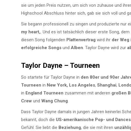
sie um jeden Preis nutzen, um sich von zuhause und ihre
Highschool Abschluss hinter sich, gab sie sich voll und g
Sie begann professionell zu singen und produzierte nur e
my heart
„. Und es ist tatsächlich dieser erste Song, dem 
diesen Song folgenden
Plattenvertrag
wird ihr
der Weg 
erfolgreiche Songs
und
Alben
. Taylor Dayne wird zur
a
Taylor Dayne – Tourneen
So startete für Taylor Dayne in
den 80er und 90er Jahr
Tourneen
in
New York,
Los Angeles
,
Shanghai
,
Lond
in
England Tourneen
zusammen mit anderen
großen B
Crew
und
Wang Chung
.
Dass Taylor Dayne damals in jungen Jahren keinerlei Sch
bekannt, doch die
US-amerikanische Pop- und Dances
Gefühl. Sie liebt die
Beziehung
, die sie mit ihren
unzähli