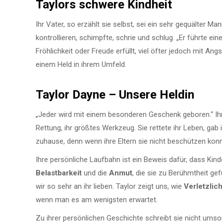
Taylors schwere Kindheit
Ihr Vater, so erzählt sie selbst, sei ein sehr gequälter M
kontrollieren, schimpfte, schrie und schlug. „Er führte ein
Fröhlichkeit oder Freude erfüllt, viel öfter jedoch mit A
einem Held in ihrem Umfeld.
Taylor Dayne – Unsere Heldin
„Jeder wird mit einem besonderen Geschenk geboren.“ Ih
Rettung, ihr größtes Werkzeug. Sie rettete ihr Leben, gab 
zuhause, denn wenn ihre Eltern sie nicht beschützen kon
Ihre persönliche Laufbahn ist ein Beweis dafür, dass Kin
Belastbarkeit
und die
Anmut
, die sie zu Berühmtheit ge
wir so sehr an ihr lieben. Taylor zeigt uns, wie
Verletzlic
wenn man es am wenigsten erwartet.
Zu ihrer persönlichen Geschichte schreibt sie nicht umso