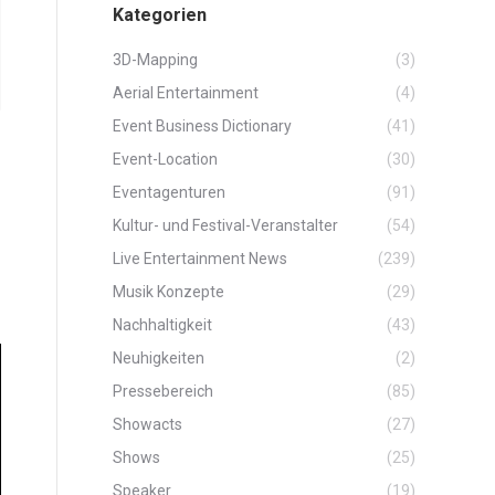
Kategorien
3D-Mapping
(3)
Aerial Entertainment
(4)
Event Business Dictionary
(41)
Event-Location
(30)
Eventagenturen
(91)
Kultur- und Festival-Veranstalter
(54)
Live Entertainment News
(239)
Musik Konzepte
(29)
Nachhaltigkeit
(43)
Neuhigkeiten
(2)
Pressebereich
(85)
Showacts
(27)
Shows
(25)
Speaker
(19)