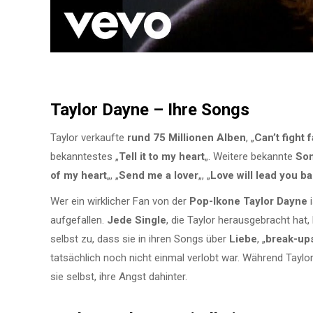
Taylor Dayne – Ihre Songs
Taylor verkaufte
rund 75 Millionen Alben
, „
Can’t fight 
bekanntestes „
Tell it to my heart
„. Weitere bekannte
So
of my heart
„, „
Send me a lover
„, „
Love will lead you b
Wer ein wirklicher Fan von der
Pop-Ikone Taylor Dayne
i
aufgefallen.
Jede Single
, die Taylor herausgebracht hat,
selbst zu, dass sie in ihren Songs über
Liebe
, „
break-up
tatsächlich noch nicht einmal verlobt war. Während Taylo
sie selbst, ihre Angst dahinter.