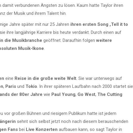
n damit verbundenen Ängsten zu lösen. Kaum hatte Taylor ihren
anz der Musik und ihrem Talent hin.
inige Jahre später mit nur 25 Jahren
ihren ersten Song
„
Tell it to
sie ihre langjährige Karriere bis heute verdankt. Durch einen auf
in die Musikbranche
geöffnet. Daraufhin folgen
weitere
bsoluten Musik-Ikone
.
en
eine
Reise in die große weite Welt
. Sie war unterwegs auf
on
,
Paris
und
Tokio
. In ihrer späteren Laufbahn nach 2000 startet sie
ands der 80er Jahre
wie
Paul Young
,
Go West
,
The Cutting
eu vor großen Bühnen und riesigem Publikum hatte ist jedem
ängerin
sehnt sich selbst jetzt noch nach diesem berauschenden
gen Fans
bei
Live Konzerten
aufbauen kann, so sagt Taylor in