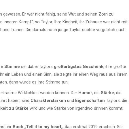
ann gewesen. Er war nicht fähig, seine Wut und seinen Zorn zu
en inneren Kampf“, so Taylor. Ihre Kindheit, ihr Zuhause war nicht mit
ngst und Tränen. Die damals noch junge Taylor suchte vergeblich nach
re
Stimme
sei dabei Taylors
großartigstes Geschenk
, ihre größte
ihr ein Leben und einen Sinn, sie zeigte ihr einen Weg raus aus ihrem
nten, dann würde es ihre Stimme tun.
derträume Wirklichkeit werden können. Der
Humor
, die
Stärke
, die
führt haben, sind
Charakterstärken
und
Eigenschaften
Taylors, die
hkeit zu Stärke
wird und wie Stärke von irgendwo drinnen kommt,
nst ihr
Buch
„
Tell it to my heart
„, das erstmal 2019 erschien. Sie