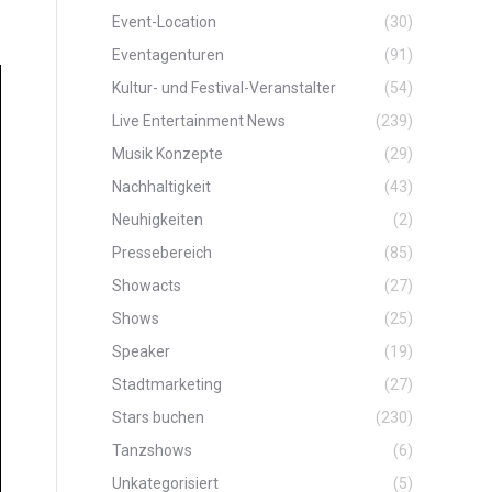
Event-Location
(30)
Eventagenturen
(91)
Kultur- und Festival-Veranstalter
(54)
Live Entertainment News
(239)
Musik Konzepte
(29)
Nachhaltigkeit
(43)
Neuhigkeiten
(2)
Pressebereich
(85)
Showacts
(27)
Shows
(25)
Speaker
(19)
Stadtmarketing
(27)
Stars buchen
(230)
Tanzshows
(6)
Unkategorisiert
(5)