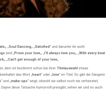
fate
„, „
Soul Dancing
„, „
Satisfied
“ und darunter ihr wohl
ngs
sind „
Prove your love
„, „
I’ll always love you
„, „
With every beat
ack
„, „
Can’t get enough of your love
„.
st, dem ist bestimmt schon bei ihrer
Titelauswahl
etwas
 beinhaltet das Wort „
heart
“ oder „
love
“ im Titel. So gibt die Sängerin
s
“ und „
make-ups
“ singt, obwohl sie selbst noch nie verheiratet,
r Dayne diese Tatsache humorvoll preisgibt, sehen wir und so auch