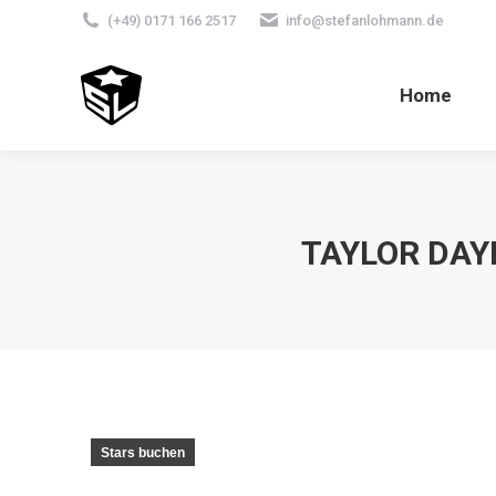
(+49) 0171 166 2517
info@stefanlohmann.de
Home
TAYLOR DAY
Stars buchen