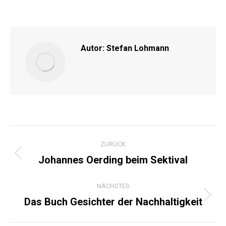
on
on
on
on
Facebook
X
Pinterest
LinkedIn
Autor:
Stefan Lohmann
KOMMENTARNAVIGATI
ZURÜCK
Johannes Oerding beim Sektival
Vorheriger
Beitrag:
NÄCHSTES
Das Buch Gesichter der Nachhaltigkeit
Nächster
Beitrag: