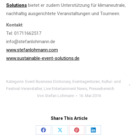
Solutions
bietet er zudem Unterstützung für klimaneutrale,
nachhaltig ausgerichtete Veranstaltungen und Tourneen.
Kontakt
:
Tel: 01711662517
info@stefanlohmann.de
www.stefanlohmann.com
www.sustainable-event-solutions.de
Kategorie:
Event Business Dictionary
,
Eventagenturen
,
Kultur- und
Festival-Veranstalter
,
Live Entertainment News
,
Pressebereich
Von
Stefan Lohmann
16. Mai 2016
Share This Article
Share
Share
Share
Share