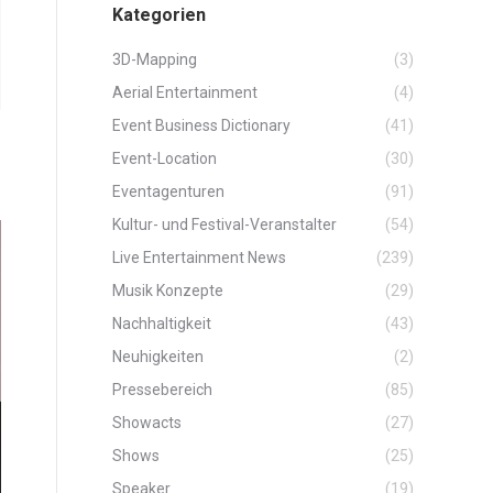
Kategorien
3D-Mapping
(3)
Aerial Entertainment
(4)
Event Business Dictionary
(41)
Event-Location
(30)
Eventagenturen
(91)
Kultur- und Festival-Veranstalter
(54)
Live Entertainment News
(239)
Musik Konzepte
(29)
Nachhaltigkeit
(43)
Neuhigkeiten
(2)
Pressebereich
(85)
Showacts
(27)
Shows
(25)
Speaker
(19)