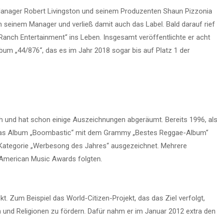
Manager Robert Livingston und seinem Produzenten Shaun Pizzonia
on seinem Manager und verließ damit auch das Label. Bald darauf rief
anch Entertainment“ ins Leben. Insgesamt veröffentlichte er acht
lbum „44/876“, das es im Jahr 2018 sogar bis auf Platz 1 der
ch und hat schon einige Auszeichnungen abgeräumt. Bereits 1996, al
ür das Album „Boombastic“ mit dem Grammy „Bestes Reggae-Album“
 Kategorie „Werbesong des Jahres“ ausgezeichnet. Mehrere
American Music Awards folgten.
t. Zum Beispiel das World-Citizen-Projekt, das das Ziel verfolgt,
 und Religionen zu fördern. Dafür nahm er im Januar 2012 extra den