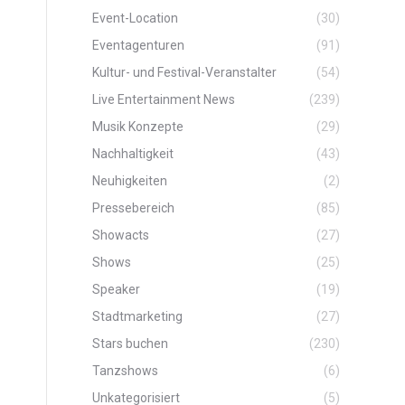
Event-Location
(30)
Eventagenturen
(91)
Kultur- und Festival-Veranstalter
(54)
Live Entertainment News
(239)
Musik Konzepte
(29)
Nachhaltigkeit
(43)
Neuhigkeiten
(2)
Pressebereich
(85)
Showacts
(27)
Shows
(25)
Speaker
(19)
Stadtmarketing
(27)
Stars buchen
(230)
Tanzshows
(6)
Unkategorisiert
(5)