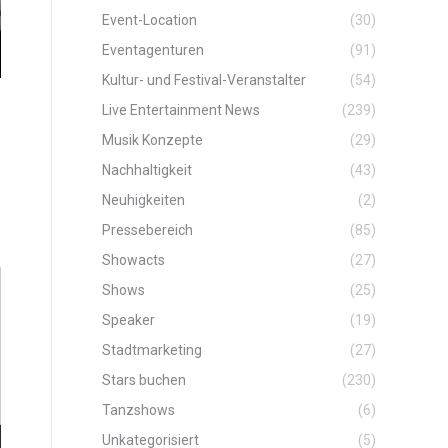
Event-Location
(30)
Eventagenturen
(91)
Kultur- und Festival-Veranstalter
(54)
Live Entertainment News
(239)
Musik Konzepte
(29)
Nachhaltigkeit
(43)
Neuhigkeiten
(2)
Pressebereich
(85)
Showacts
(27)
Shows
(25)
Speaker
(19)
Stadtmarketing
(27)
Stars buchen
(230)
Tanzshows
(6)
Unkategorisiert
(5)