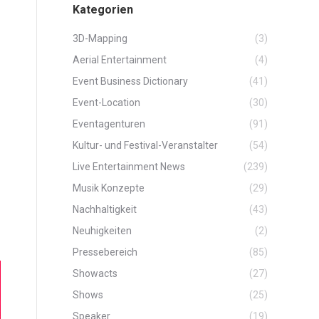
Kategorien
3D-Mapping
(3)
Aerial Entertainment
(4)
Event Business Dictionary
(41)
Event-Location
(30)
Eventagenturen
(91)
Kultur- und Festival-Veranstalter
(54)
Live Entertainment News
(239)
Musik Konzepte
(29)
Nachhaltigkeit
(43)
Neuhigkeiten
(2)
Pressebereich
(85)
Showacts
(27)
Shows
(25)
Speaker
(19)