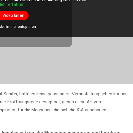
ehr erfahren
Video laden
ube immer entsperren
t Schiller, hätte es keine passendere Veranstaltung geben können.
iner Eröffnungsrede gesagt hat, geben diese Art von
piration für die Menschen, die sich die IGA anschauen.
:
Impulse setzen, die Menschen inspirieren und berühren
.